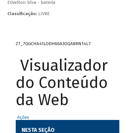
Erivelton Silva - bateria
Classificação:
LIVRE
Z7_7QGCHA41LODH60A3OQA8RN14L7
Visualizador
do Conteúdo
da Web
Ações
NESTA SEÇÃO