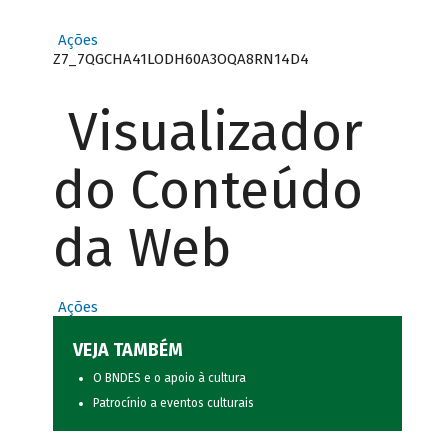
Ações
Z7_7QGCHA41LODH60A3OQA8RN14D4
Visualizador
do Conteúdo
da Web
Ações
VEJA TAMBÉM
O BNDES e o apoio à cultura
Patrocínio a eventos culturais