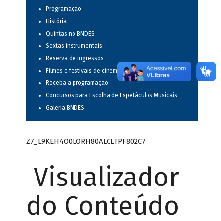
Programação
História
Quintas no BNDES
Sextas instrumentais
Reserva de ingressos
Filmes e festivais de cinema
Receba a programação
Concursos para Escolha de Espetáculos Musicais
Galeria BNDES
Z7_L9KEH4O0LORH80ALCLTPF802C7
Visualizador
do Conteúdo