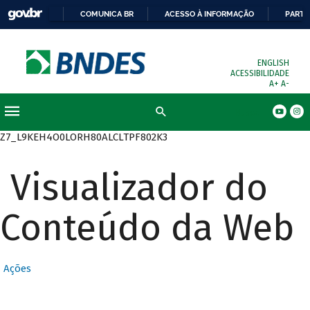
COMUNICA BR
ACESSO À INFORMAÇÃO
PARTI
ENGLISH
ACESSIBILIDADE
A+
A-
Busca
Z7_L9KEH4O0LORH80ALCLTPF802K3
Visualizador do
Conteúdo da Web
Ações