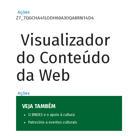
Ações
Z7_7QGCHA41LODH60A3OQA8RN14D4
Visualizador
do Conteúdo
da Web
Ações
VEJA TAMBÉM
O BNDES e o apoio à cultura
Patrocínio a eventos culturais