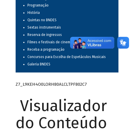
Programação
História
Quintas no BNDES
Sextas instrumentais
Reserva de ingressos
Filmes e festivais de cinema
Receba a programação
Concursos para Escolha de Espetáculos Musicais
Galeria BNDES
Z7_L9KEH4O0LORH80ALCLTPF802C7
Visualizador
do Conteúdo