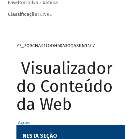
Erivelton Silva - bateria
Classificação:
LIVRE
Z7_7QGCHA41LODH60A3OQA8RN14L7
Visualizador
do Conteúdo
da Web
Ações
NESTA SEÇÃO