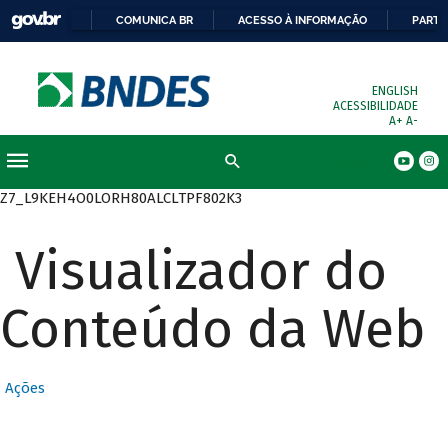
COMUNICA BR
ACESSO À INFORMAÇÃO
PARTI
ENGLISH
ACESSIBILIDADE
A+
A-
Busca
Z7_L9KEH4O0LORH80ALCLTPF802K3
Visualizador do
Conteúdo da Web
Ações