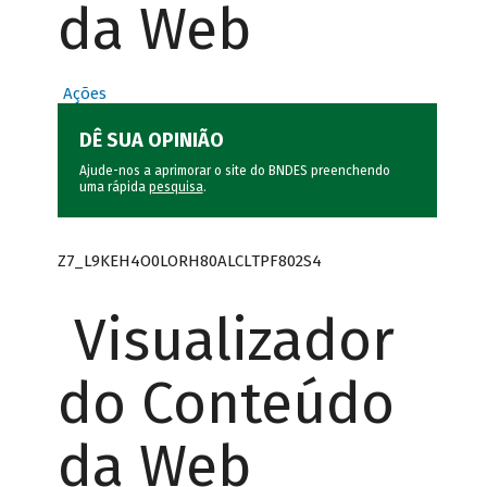
da Web
Ações
DÊ SUA OPINIÃO
Ajude-nos a aprimorar o site do BNDES preenchendo
uma rápida
pesquisa
.
Z7_L9KEH4O0LORH80ALCLTPF802S4
Visualizador
do Conteúdo
da Web