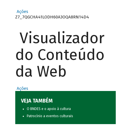
Ações
Z7_7QGCHA41LODH60A3OQA8RN14D4
Visualizador
do Conteúdo
da Web
Ações
VEJA TAMBÉM
O BNDES e o apoio à cultura
Patrocínio a eventos culturais