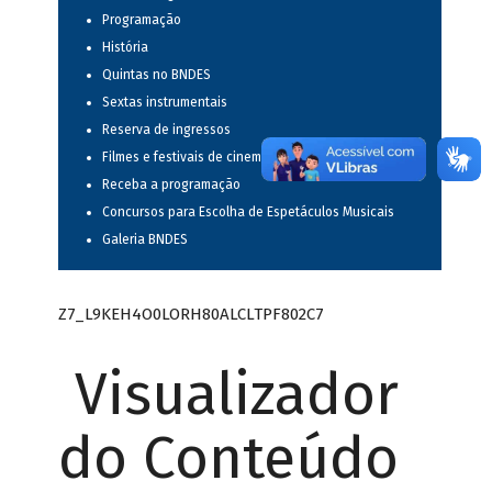
Programação
História
Quintas no BNDES
Sextas instrumentais
Reserva de ingressos
Filmes e festivais de cinema
Receba a programação
Concursos para Escolha de Espetáculos Musicais
Galeria BNDES
Z7_L9KEH4O0LORH80ALCLTPF802C7
Visualizador
do Conteúdo