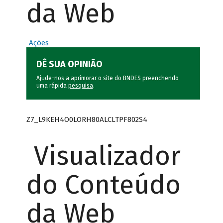
da Web
Ações
DÊ SUA OPINIÃO
Ajude-nos a aprimorar o site do BNDES preenchendo
uma rápida
pesquisa
.
Z7_L9KEH4O0LORH80ALCLTPF802S4
Visualizador
do Conteúdo
da Web