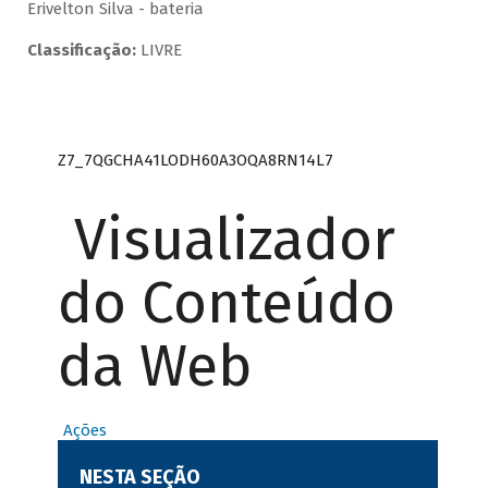
Erivelton Silva - bateria
Classificação:
LIVRE
Z7_7QGCHA41LODH60A3OQA8RN14L7
Visualizador
do Conteúdo
da Web
Ações
NESTA SEÇÃO