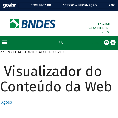
COMUNICA BR
ACESSO À INFORMAÇÃO
PARTI
ENGLISH
ACESSIBILIDADE
A+
A-
Busca
Z7_L9KEH4O0LORH80ALCLTPF802K3
Visualizador do
Conteúdo da Web
Ações