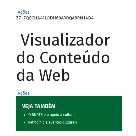
Ações
Z7_7QGCHA41LODH60A3OQA8RN14D4
Visualizador
do Conteúdo
da Web
Ações
VEJA TAMBÉM
O BNDES e o apoio à cultura
Patrocínio a eventos culturais