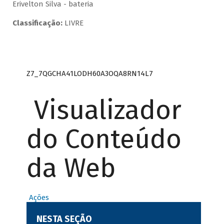
Erivelton Silva - bateria
Classificação:
LIVRE
Z7_7QGCHA41LODH60A3OQA8RN14L7
Visualizador
do Conteúdo
da Web
Ações
NESTA SEÇÃO