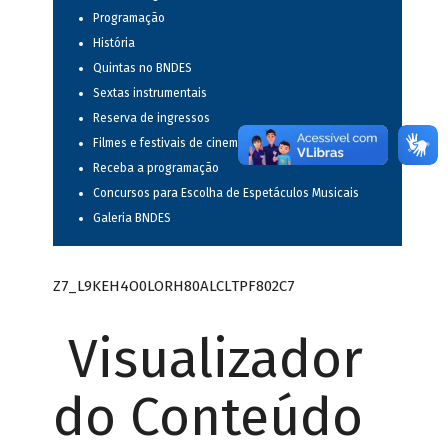
Programação
História
Quintas no BNDES
Sextas instrumentais
Reserva de ingressos
Filmes e festivais de cinema
Receba a programação
Concursos para Escolha de Espetáculos Musicais
Galeria BNDES
Z7_L9KEH4O0LORH80ALCLTPF802C7
Visualizador
do Conteúdo