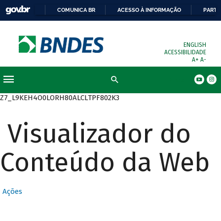
COMUNICA BR
ACESSO À INFORMAÇÃO
PARTI
ENGLISH
ACESSIBILIDADE
A+
A-
Busca
Z7_L9KEH4O0LORH80ALCLTPF802K3
Visualizador do
Conteúdo da Web
Ações