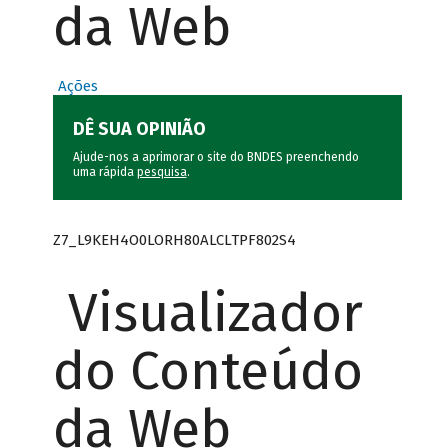
da Web
Ações
DÊ SUA OPINIÃO
Ajude-nos a aprimorar o site do BNDES preenchendo
uma rápida
pesquisa
.
Z7_L9KEH4O0LORH80ALCLTPF802S4
Visualizador
do Conteúdo
da Web