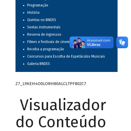
Programação
História
Quintas no BNDES
Sextas instrumentais
Reserva de ingressos
Filmes e festivais de cinema
Receba a programação
Concursos para Escolha de Espetáculos Musicais
Galeria BNDES
Z7_L9KEH4O0LORH80ALCLTPF802C7
Visualizador
do Conteúdo