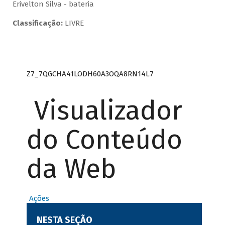
Erivelton Silva - bateria
Classificação:
LIVRE
Z7_7QGCHA41LODH60A3OQA8RN14L7
Visualizador
do Conteúdo
da Web
Ações
NESTA SEÇÃO