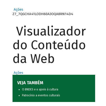
Ações
Z7_7QGCHA41LODH60A3OQA8RN14D4
Visualizador
do Conteúdo
da Web
Ações
VEJA TAMBÉM
O BNDES e o apoio à cultura
Patrocínio a eventos culturais