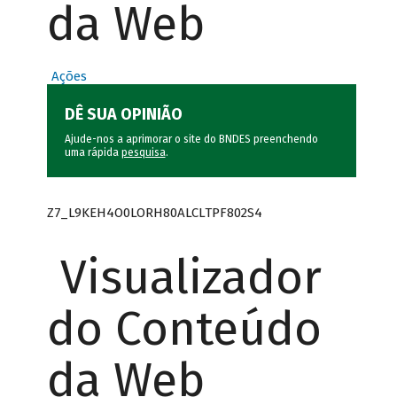
da Web
Ações
DÊ SUA OPINIÃO
Ajude-nos a aprimorar o site do BNDES preenchendo
uma rápida
pesquisa
.
Z7_L9KEH4O0LORH80ALCLTPF802S4
Visualizador
do Conteúdo
da Web