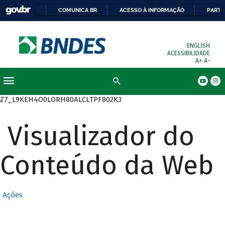
COMUNICA BR
ACESSO À INFORMAÇÃO
PARTI
ENGLISH
ACESSIBILIDADE
A+
A-
Busca
Z7_L9KEH4O0LORH80ALCLTPF802K3
Visualizador do
Conteúdo da Web
Ações