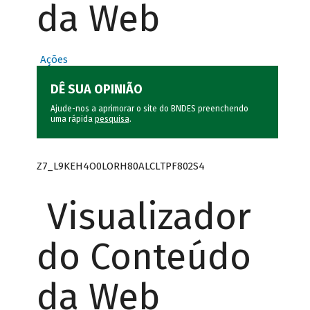
da Web
Ações
DÊ SUA OPINIÃO
Ajude-nos a aprimorar o site do BNDES preenchendo
uma rápida
pesquisa
.
Z7_L9KEH4O0LORH80ALCLTPF802S4
Visualizador
do Conteúdo
da Web