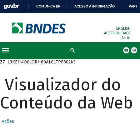
COMUNICA BR
ACESSO À INFORMAÇÃO
PARTI
ENGLISH
ACESSIBILIDADE
A+
A-
Busca
Z7_L9KEH4O0LORH80ALCLTPF802K3
Visualizador do
Conteúdo da Web
Ações