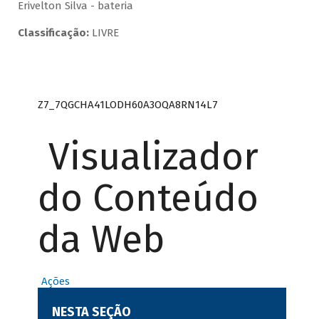
Erivelton Silva - bateria
Classificação:
LIVRE
Z7_7QGCHA41LODH60A3OQA8RN14L7
Visualizador
do Conteúdo
da Web
Ações
NESTA SEÇÃO