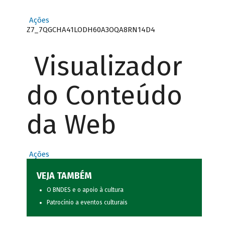
Ações
Z7_7QGCHA41LODH60A3OQA8RN14D4
Visualizador
do Conteúdo
da Web
Ações
VEJA TAMBÉM
O BNDES e o apoio à cultura
Patrocínio a eventos culturais