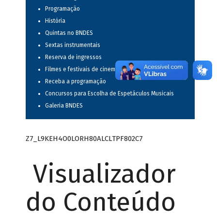
Programação
História
Quintas no BNDES
Sextas instrumentais
Reserva de ingressos
Filmes e festivais de cinema
Receba a programação
Concursos para Escolha de Espetáculos Musicais
Galeria BNDES
Z7_L9KEH4O0LORH80ALCLTPF802C7
Visualizador
do Conteúdo