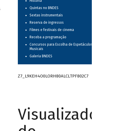
História
Quintas no BNDES
s
Sextas instrumentais
Reserva de ingressos
Filmes e festivais de cinema
Receba a programação
Concursos para Escolha de Espetáculos
Musicais
Galeria BNDES
Z7_L9KEH4O0LORH80ALCLTPF802C7
Visualizador