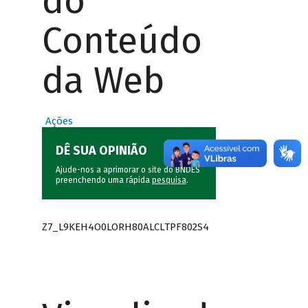
do
Conteúdo
da Web
Ações
DÊ SUA OPINIÃO
Ajude-nos a aprimorar o site do BNDES
preenchendo uma rápida
pesquisa
.
Z7_L9KEH4O0LORH80ALCLTPF802S4