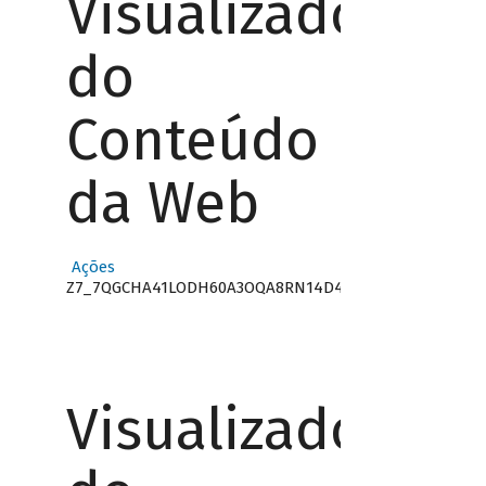
Visualizador
do
Conteúdo
da Web
Ações
Z7_7QGCHA41LODH60A3OQA8RN14D4
Visualizador