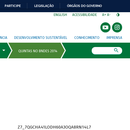
PARTICIPE
LEGISLAÇÃO
ÓRGÃOS DO GOVERNO
⁣
ENGLISH
ACESSIBILIDADE
A+
A-
NCIA
DESENVOLVIMENTO SUSTENTÁVEL
CONHECIMENTO
IMPRENSA
Busca
Z7_7QGCHA41LODH60A3OQA8RN14L7