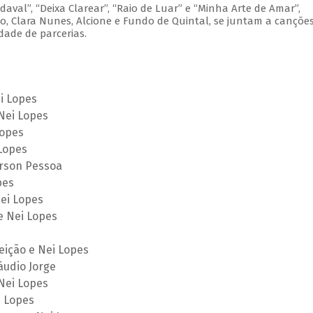
aval”, “Deixa Clarear”, “Raio de Luar” e “Minha Arte de Amar”,
o, Clara Nunes, Alcione e Fundo de Quintal, se juntam a cançõe
dade de parcerias.
ei Lopes
 Nei Lopes
Lopes
 Lopes
erson Pessoa
pes
Nei Lopes
e Nei Lopes
eição e Nei Lopes
áudio Jorge
Nei Lopes
i Lopes