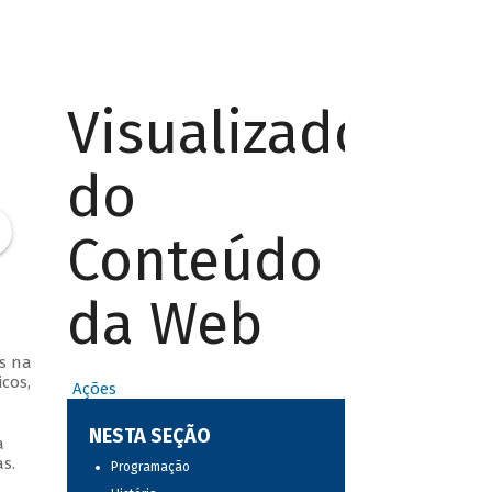
Visualizador
do
Conteúdo
da Web
s na
cos,
Ações
NESTA SEÇÃO
a
s.
Programação