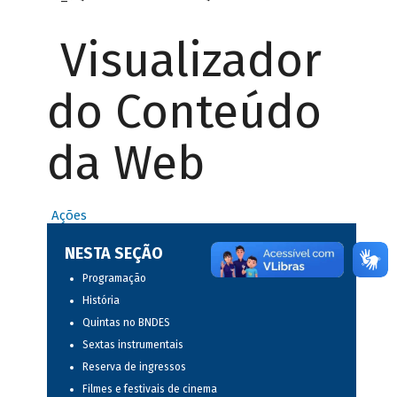
Visualizador
do Conteúdo
da Web
Ações
NESTA SEÇÃO
Programação
História
Quintas no BNDES
Sextas instrumentais
Reserva de ingressos
Filmes e festivais de cinema