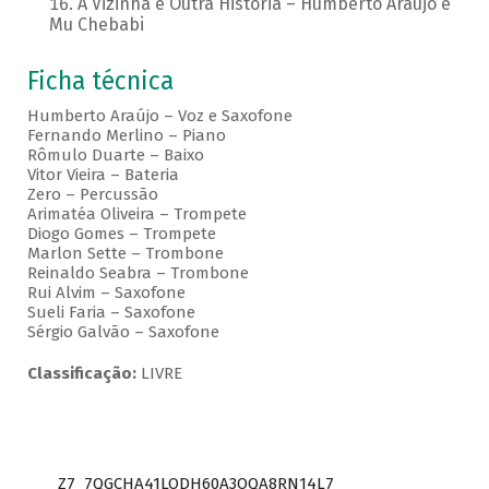
A Vizinha é Outra História – Humberto Araujo e
Mu Chebabi
Ficha técnica
Humberto Araújo – Voz e Saxofone
Fernando Merlino – Piano
Rômulo Duarte – Baixo
Vitor Vieira – Bateria
Zero – Percussão
Arimatéa Oliveira – Trompete
Diogo Gomes – Trompete
Marlon Sette – Trombone
Reinaldo Seabra – Trombone
Rui Alvim – Saxofone
Sueli Faria – Saxofone
Sérgio Galvão – Saxofone
Classificação:
LIVRE
Z7_7QGCHA41LODH60A3OQA8RN14L7