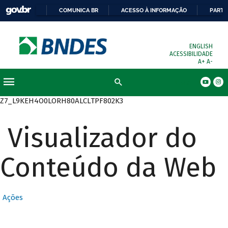
COMUNICA BR
ACESSO À INFORMAÇÃO
PARTI
ENGLISH
ACESSIBILIDADE
A+
A-
Busca
Z7_L9KEH4O0LORH80ALCLTPF802K3
Visualizador do
Conteúdo da Web
Ações