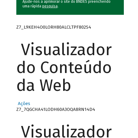
Ajude-nos a aprimorar o site do BNDES preenchendo
uma rápida
pesquisa
.
Z7_L9KEH4O0LORH80ALCLTPF802S4
Visualizador
do Conteúdo
da Web
Ações
Z7_7QGCHA41LODH60A3OQA8RN14D4
Visualizador