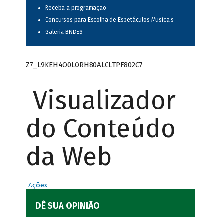
Receba a programação
Concursos para Escolha de Espetáculos Musicais
Galeria BNDES
Z7_L9KEH4O0LORH80ALCLTPF802C7
Visualizador
do Conteúdo
da Web
Ações
DÊ SUA OPINIÃO