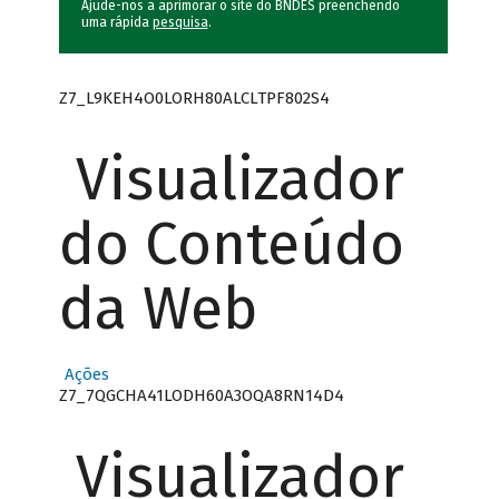
Ajude-nos a aprimorar o site do BNDES preenchendo
uma rápida
pesquisa
.
Z7_L9KEH4O0LORH80ALCLTPF802S4
Visualizador
do Conteúdo
da Web
Ações
Z7_7QGCHA41LODH60A3OQA8RN14D4
Visualizador