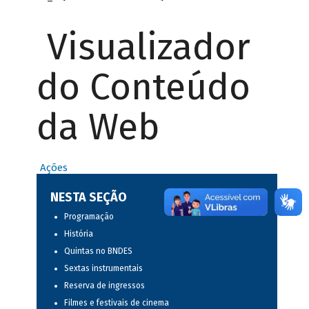
Visualizador
do Conteúdo
da Web
Ações
NESTA SEÇÃO
Programação
História
Quintas no BNDES
Sextas instrumentais
Reserva de ingressos
Filmes e festivais de cinema