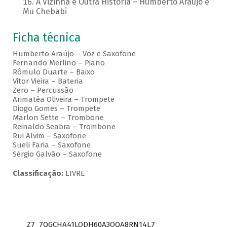
A Vizinha é Outra História – Humberto Araujo e
Mu Chebabi
Ficha técnica
Humberto Araújo – Voz e Saxofone
Fernando Merlino – Piano
Rômulo Duarte – Baixo
Vitor Vieira – Bateria
Zero – Percussão
Arimatéa Oliveira – Trompete
Diogo Gomes – Trompete
Marlon Sette – Trombone
Reinaldo Seabra – Trombone
Rui Alvim – Saxofone
Sueli Faria – Saxofone
Sérgio Galvão – Saxofone
Classificação:
LIVRE
Z7_7QGCHA41LODH60A3OQA8RN14L7