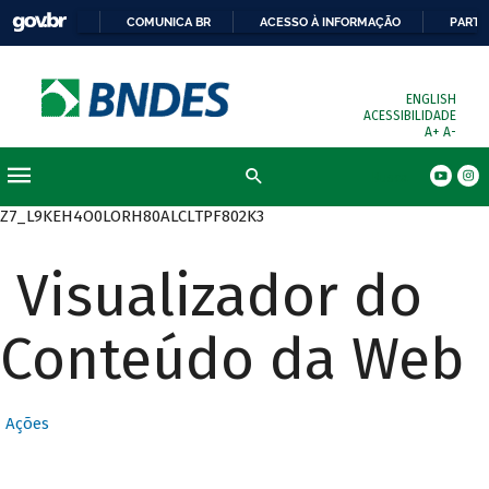
COMUNICA BR
ACESSO À INFORMAÇÃO
PARTI
ENGLISH
ACESSIBILIDADE
A+
A-
Busca
Z7_L9KEH4O0LORH80ALCLTPF802K3
Visualizador do
Conteúdo da Web
Ações