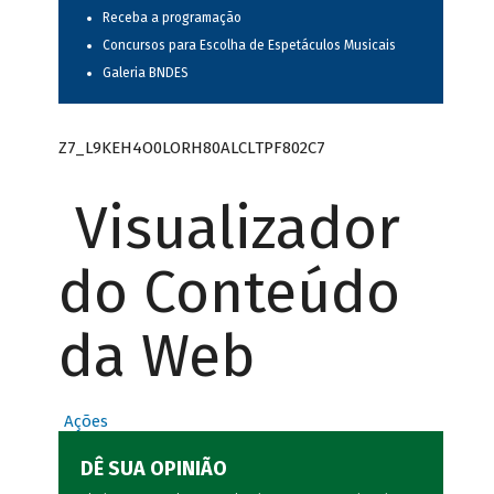
Receba a programação
Concursos para Escolha de Espetáculos Musicais
Galeria BNDES
Z7_L9KEH4O0LORH80ALCLTPF802C7
Visualizador
do Conteúdo
da Web
Ações
DÊ SUA OPINIÃO