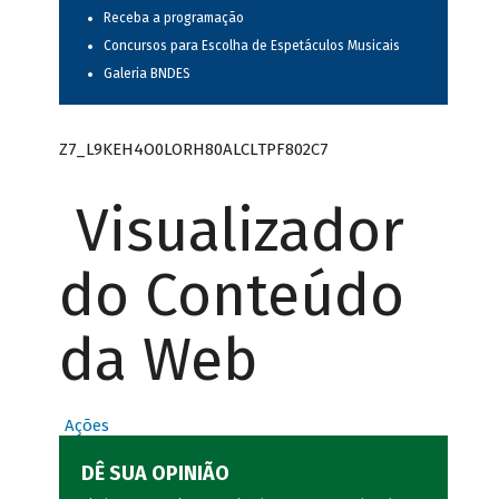
Receba a programação
Concursos para Escolha de Espetáculos Musicais
Galeria BNDES
Z7_L9KEH4O0LORH80ALCLTPF802C7
Visualizador
do Conteúdo
da Web
Ações
DÊ SUA OPINIÃO