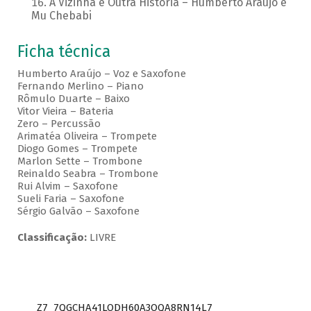
A Vizinha é Outra História – Humberto Araujo e
Mu Chebabi
Ficha técnica
Humberto Araújo – Voz e Saxofone
Fernando Merlino – Piano
Rômulo Duarte – Baixo
Vitor Vieira – Bateria
Zero – Percussão
Arimatéa Oliveira – Trompete
Diogo Gomes – Trompete
Marlon Sette – Trombone
Reinaldo Seabra – Trombone
Rui Alvim – Saxofone
Sueli Faria – Saxofone
Sérgio Galvão – Saxofone
Classificação:
LIVRE
Z7_7QGCHA41LODH60A3OQA8RN14L7