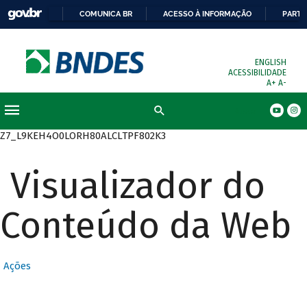
COMUNICA BR
ACESSO À INFORMAÇÃO
PARTI
ENGLISH
ACESSIBILIDADE
A+
A-
Busca
Z7_L9KEH4O0LORH80ALCLTPF802K3
Visualizador do
Conteúdo da Web
Ações