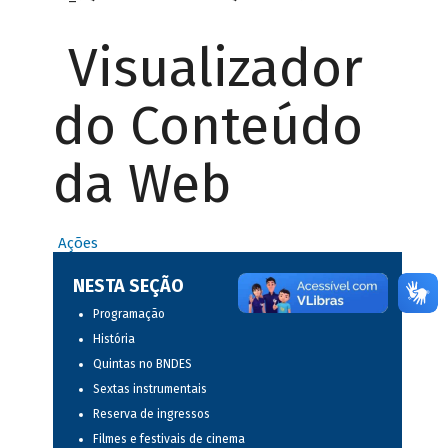
Visualizador
do Conteúdo
da Web
Ações
NESTA SEÇÃO
Programação
História
Quintas no BNDES
Sextas instrumentais
Reserva de ingressos
Filmes e festivais de cinema