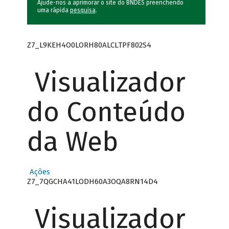
Ajude-nos a aprimorar o site do BNDES preenchendo
uma rápida
pesquisa
.
Z7_L9KEH4O0LORH80ALCLTPF802S4
Visualizador
do Conteúdo
da Web
Ações
Z7_7QGCHA41LODH60A3OQA8RN14D4
Visualizador