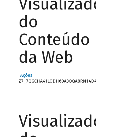
Visualizador
do
Conteúdo
da Web
Ações
Z7_7QGCHA41LODH60A3OQA8RN14D4
Visualizador