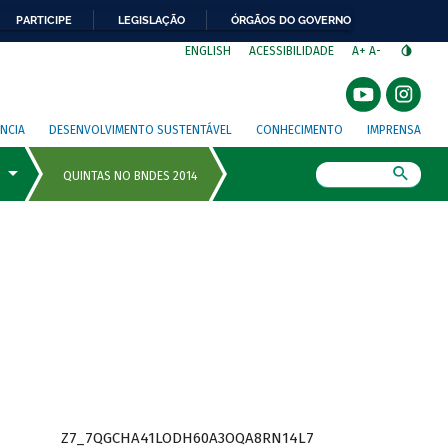
PARTICIPE
LEGISLAÇÃO
ÓRGÃOS DO GOVERNO
⁣
ENGLISH
ACESSIBILIDADE
A+
A-
NCIA
DESENVOLVIMENTO SUSTENTÁVEL
CONHECIMENTO
IMPRENSA
Busca
Z7_7QGCHA41LODH60A3OQA8RN14L7