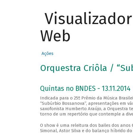
Visualizado
Web
Ações
Orquestra Criôla / “S
Quintas no BNDES - 13.11.2014
Indicada para o 25º Prêmio da Música Brasile
“Subúrbio Bossanova”, apresentações em vári
saxofonista Humberto Araújo, a Orquestra te
torno de um repertório que contemple a diver
O show é uma releitura dos bailes dos anos 
Simonal, Astor Silva e do balanço híbrido d