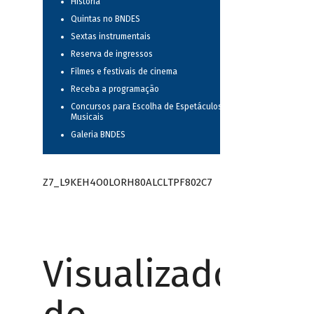
História
Quintas no BNDES
Sextas instrumentais
Reserva de ingressos
Filmes e festivais de cinema
Receba a programação
Concursos para Escolha de Espetáculos
Musicais
Galeria BNDES
Z7_L9KEH4O0LORH80ALCLTPF802C7
Visualizador