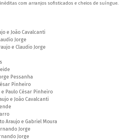
inéditas com arranjos sofisticados e cheios de suíngue.
o e João Cavalcanti
laudio Jorge
ujo e Claudio Jorge
s
eide
Jorge Pessanha
ésar Pinheiro
e Paulo César Pinheiro
ujo e João Cavalcanti
sende
arro
to Araujo e Gabriel Moura
ernando Jorge
rnando Jorge