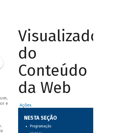
Visualizador
do
Conteúdo
da Web
bum,
or e
Ações
NESTA SEÇÃO
,
Programação
ra