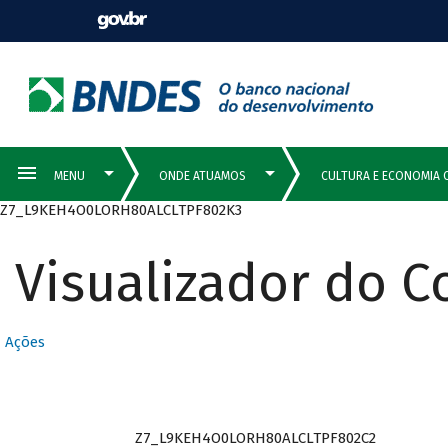
Z7_L9KEH4O0LORH80ALCLTPF802K3
Visualizador do 
Ações
Z7_L9KEH4O0LORH80ALCLTPF802C2