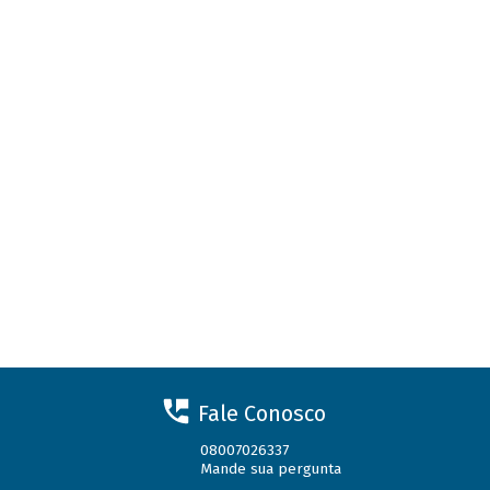
Fale Conosco
08007026337
Mande sua pergunta