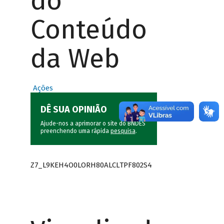
do
Conteúdo
da Web
Ações
DÊ SUA OPINIÃO
Ajude-nos a aprimorar o site do BNDES
preenchendo uma rápida
pesquisa
.
Z7_L9KEH4O0LORH80ALCLTPF802S4