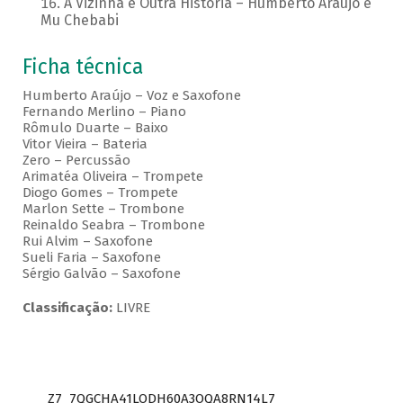
A Vizinha é Outra História – Humberto Araujo e
Mu Chebabi
Ficha técnica
Humberto Araújo – Voz e Saxofone
Fernando Merlino – Piano
Rômulo Duarte – Baixo
Vitor Vieira – Bateria
Zero – Percussão
Arimatéa Oliveira – Trompete
Diogo Gomes – Trompete
Marlon Sette – Trombone
Reinaldo Seabra – Trombone
Rui Alvim – Saxofone
Sueli Faria – Saxofone
Sérgio Galvão – Saxofone
Classificação:
LIVRE
Z7_7QGCHA41LODH60A3OQA8RN14L7