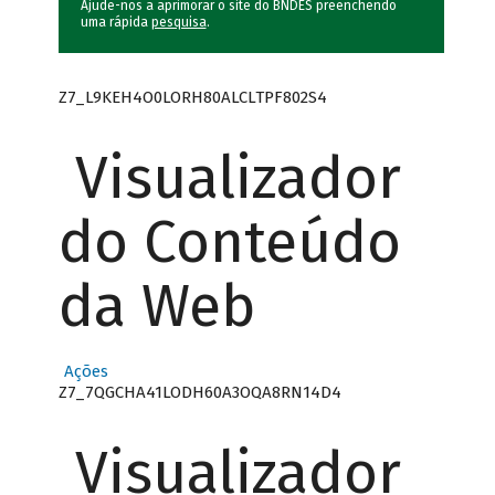
Ajude-nos a aprimorar o site do BNDES preenchendo
uma rápida
pesquisa
.
Z7_L9KEH4O0LORH80ALCLTPF802S4
Visualizador
do Conteúdo
da Web
Ações
Z7_7QGCHA41LODH60A3OQA8RN14D4
Visualizador