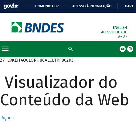
COMUNICA BR
ACESSO À INFORMAÇÃO
PARTI
ENGLISH
ACESSIBILIDADE
A+
A-
Busca
Z7_L9KEH4O0LORH80ALCLTPF802K3
Visualizador do
Conteúdo da Web
Ações