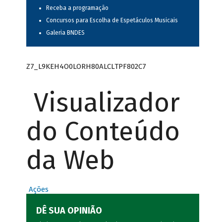
Receba a programação
Concursos para Escolha de Espetáculos Musicais
Galeria BNDES
Z7_L9KEH4O0LORH80ALCLTPF802C7
Visualizador
do Conteúdo
da Web
Ações
DÊ SUA OPINIÃO