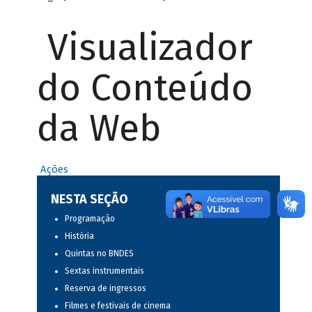
Visualizador
do Conteúdo
da Web
Ações
NESTA SEÇÃO
Programação
História
Quintas no BNDES
Sextas instrumentais
Reserva de ingressos
Filmes e festivais de cinema