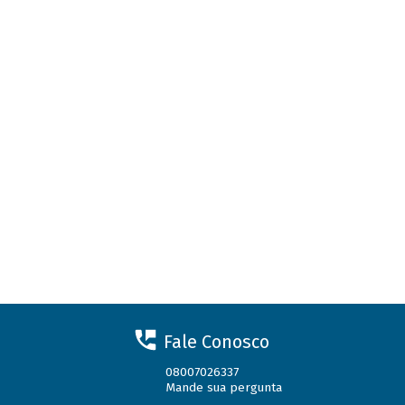
Fale Conosco
08007026337
Mande sua pergunta