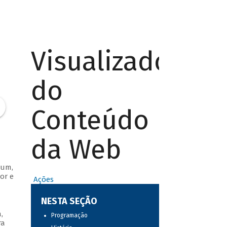
Visualizador
do
Conteúdo
da Web
bum,
or e
Ações
NESTA SEÇÃO
,
Programação
ra