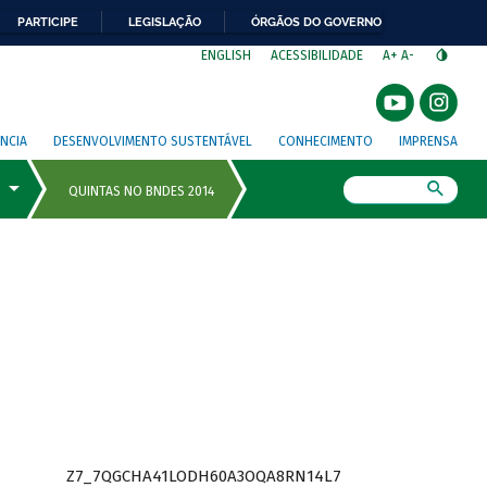
PARTICIPE
LEGISLAÇÃO
ÓRGÃOS DO GOVERNO
⁣
ENGLISH
ACESSIBILIDADE
A+
A-
NCIA
DESENVOLVIMENTO SUSTENTÁVEL
CONHECIMENTO
IMPRENSA
Busca
Z7_7QGCHA41LODH60A3OQA8RN14L7