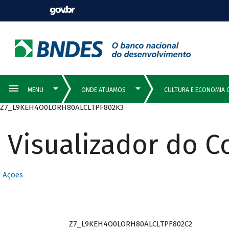
Z7_L9KEH4O0LORH80ALCLTPF802K3
Visualizador do 
Ações
Z7_L9KEH4O0LORH80ALCLTPF802C2