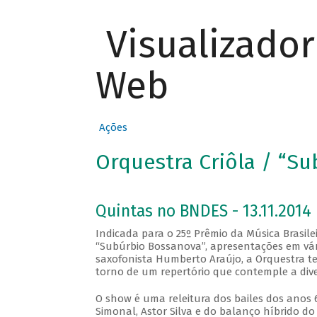
Visualizado
Web
Ações
Orquestra Criôla / “S
Quintas no BNDES - 13.11.2014
Indicada para o 25º Prêmio da Música Brasile
“Subúrbio Bossanova”, apresentações em vári
saxofonista Humberto Araújo, a Orquestra te
torno de um repertório que contemple a diver
O show é uma releitura dos bailes dos anos 
Simonal, Astor Silva e do balanço híbrido d