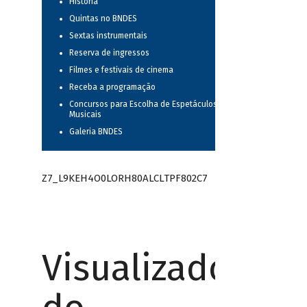
História
Quintas no BNDES
Sextas instrumentais
Reserva de ingressos
Filmes e festivais de cinema
Receba a programação
Concursos para Escolha de Espetáculos
Musicais
Galeria BNDES
Z7_L9KEH4O0LORH80ALCLTPF802C7
Visualizador