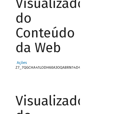
Visualizador
do
Conteúdo
da Web
Ações
Z7_7QGCHA41LODH60A3OQA8RN14D4
Visualizador