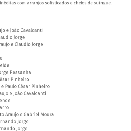
inéditas com arranjos sofisticados e cheios de suíngue.
o e João Cavalcanti
laudio Jorge
ujo e Claudio Jorge
s
eide
Jorge Pessanha
ésar Pinheiro
e Paulo César Pinheiro
ujo e João Cavalcanti
sende
arro
to Araujo e Gabriel Moura
ernando Jorge
rnando Jorge