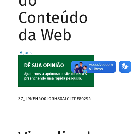
do
Conteúdo
da Web
Ações
DÊ SUA OPINIÃO
Ajude-nos a aprimorar o site do BNDES
preenchendo uma rápida
pesquisa
.
Z7_L9KEH4O0LORH80ALCLTPF802S4