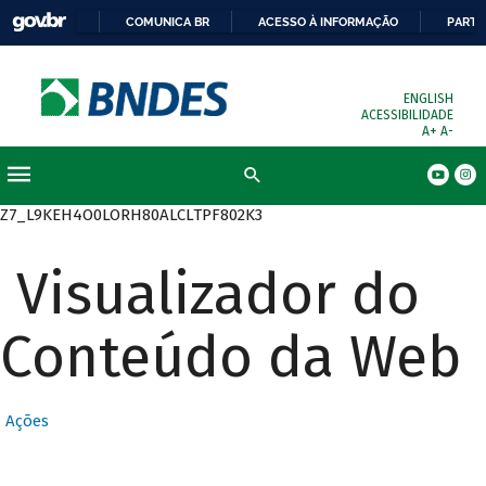
COMUNICA BR
ACESSO À INFORMAÇÃO
PARTI
ENGLISH
ACESSIBILIDADE
A+
A-
Busca
Z7_L9KEH4O0LORH80ALCLTPF802K3
Visualizador do
Conteúdo da Web
Ações