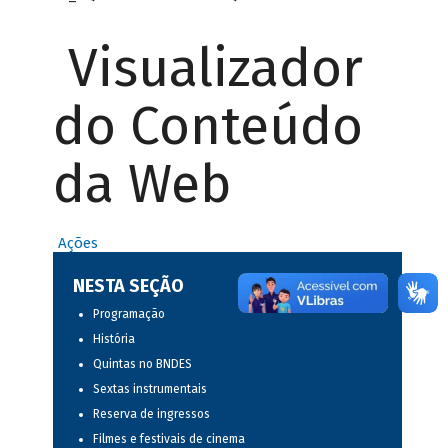
Visualizador
do Conteúdo
da Web
Ações
NESTA SEÇÃO
Programação
História
Quintas no BNDES
Sextas instrumentais
Reserva de ingressos
Filmes e festivais de cinema