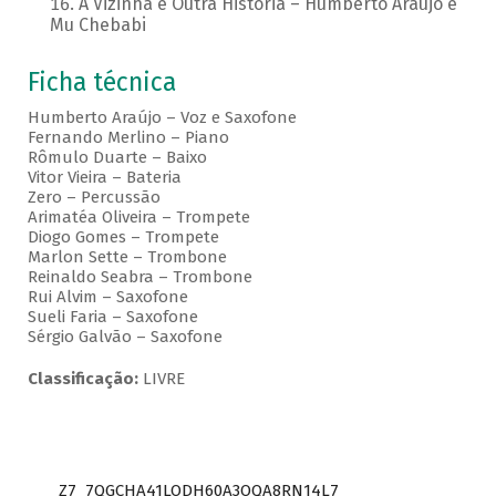
A Vizinha é Outra História – Humberto Araujo e
Mu Chebabi
Ficha técnica
Humberto Araújo – Voz e Saxofone
Fernando Merlino – Piano
Rômulo Duarte – Baixo
Vitor Vieira – Bateria
Zero – Percussão
Arimatéa Oliveira – Trompete
Diogo Gomes – Trompete
Marlon Sette – Trombone
Reinaldo Seabra – Trombone
Rui Alvim – Saxofone
Sueli Faria – Saxofone
Sérgio Galvão – Saxofone
Classificação:
LIVRE
Z7_7QGCHA41LODH60A3OQA8RN14L7