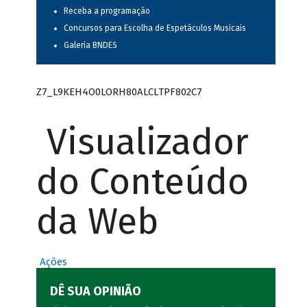
Receba a programação
Concursos para Escolha de Espetáculos Musicais
Galeria BNDES
Z7_L9KEH4O0LORH80ALCLTPF802C7
Visualizador
do Conteúdo
da Web
Ações
DÊ SUA OPINIÃO