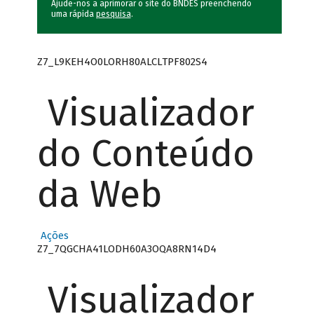
Ajude-nos a aprimorar o site do BNDES preenchendo
uma rápida
pesquisa
.
Z7_L9KEH4O0LORH80ALCLTPF802S4
Visualizador
do Conteúdo
da Web
Ações
Z7_7QGCHA41LODH60A3OQA8RN14D4
Visualizador