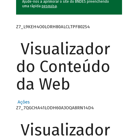
Ajude-nos a aprimorar o site do BNDES preenchendo
uma rápida
pesquisa
.
Z7_L9KEH4O0LORH80ALCLTPF802S4
Visualizador
do Conteúdo
da Web
Ações
Z7_7QGCHA41LODH60A3OQA8RN14D4
Visualizador