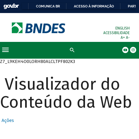
COMUNICA BR
ACESSO À INFORMAÇÃO
PARTI
ENGLISH
ACESSIBILIDADE
A+
A-
Busca
Z7_L9KEH4O0LORH80ALCLTPF802K3
Visualizador do
Conteúdo da Web
Ações