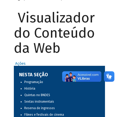
Visualizador
do Conteúdo
da Web
Ações
NESTA SEÇÃO
Programação
História
Quintas no BNDES
Sextas instrumentais
Reserva de ingressos
Filmes e festivais de cinema