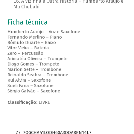
A Vizinha é Outra História – Humberto Araujo e
Mu Chebabi
Ficha técnica
Humberto Araújo – Voz e Saxofone
Fernando Merlino – Piano
Rômulo Duarte – Baixo
Vitor Vieira – Bateria
Zero – Percussão
Arimatéa Oliveira – Trompete
Diogo Gomes – Trompete
Marlon Sette – Trombone
Reinaldo Seabra – Trombone
Rui Alvim – Saxofone
Sueli Faria – Saxofone
Sérgio Galvão – Saxofone
Classificação:
LIVRE
Z7_7QGCHA41LODH60A3OQA8RN14L7