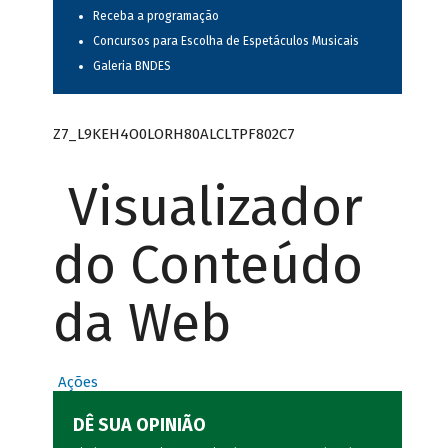
Receba a programação
Concursos para Escolha de Espetáculos Musicais
Galeria BNDES
Z7_L9KEH4O0LORH80ALCLTPF802C7
Visualizador
do Conteúdo
da Web
Ações
DÊ SUA OPINIÃO