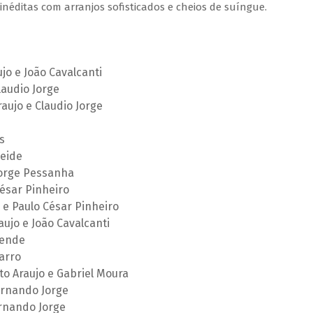
inéditas com arranjos sofisticados e cheios de suíngue.
o e João Cavalcanti
laudio Jorge
ujo e Claudio Jorge
s
eide
Jorge Pessanha
ésar Pinheiro
e Paulo César Pinheiro
ujo e João Cavalcanti
sende
arro
to Araujo e Gabriel Moura
ernando Jorge
rnando Jorge