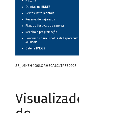
História
Quintas no BNDES
Sextas instrumentais
Reserva de ingressos
Filmes e festivais de cinema
Receba a programação
Concursos para Escolha de Espetáculos
Musicais
Galeria BNDES
Z7_L9KEH4O0LORH80ALCLTPF802C7
Visualizador