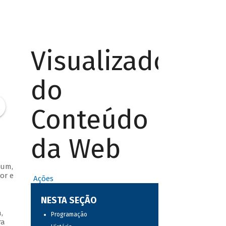
Visualizador
do
Conteúdo
da Web
bum,
or e
Ações
NESTA SEÇÃO
,
Programação
ra