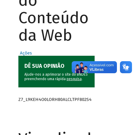
do
Conteúdo
da Web
Ações
DÊ SUA OPINIÃO
Ajude-nos a aprimorar o site do BNDES
preenchendo uma rápida
pesquisa
.
Z7_L9KEH4O0LORH80ALCLTPF802S4