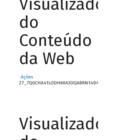
Visualizador
do
Conteúdo
da Web
Ações
Z7_7QGCHA41LODH60A3OQA8RN14D4
Visualizador