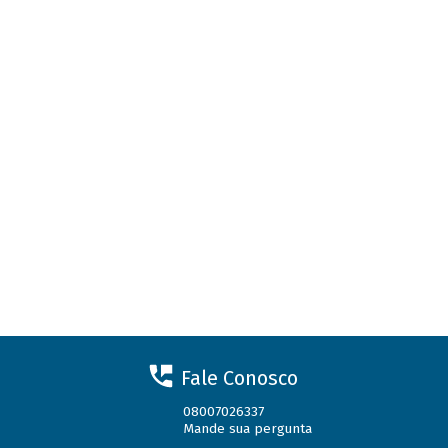
Fale Conosco
08007026337
Mande sua pergunta