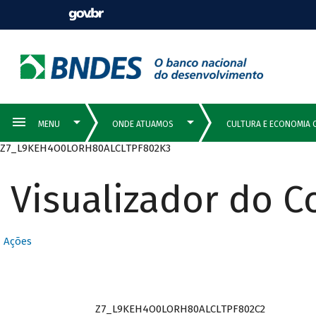
Z7_L9KEH4O0LORH80ALCLTPF802K3
Visualizador do 
Ações
Z7_L9KEH4O0LORH80ALCLTPF802C2