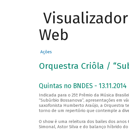
Visualizado
Web
Ações
Orquestra Criôla / “S
Quintas no BNDES - 13.11.2014
Indicada para o 25º Prêmio da Música Brasile
“Subúrbio Bossanova”, apresentações em vári
saxofonista Humberto Araújo, a Orquestra te
torno de um repertório que contemple a diver
O show é uma releitura dos bailes dos anos 
Simonal, Astor Silva e do balanço híbrido d