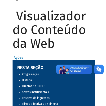
Visualizador
do Conteúdo
da Web
Ações
NESTA SEÇÃO
Programação
História
Quintas no BNDES
Sextas instrumentais
Reserva de ingressos
Filmes e festivais de cinema