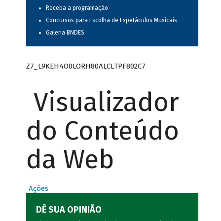
Receba a programação
Concursos para Escolha de Espetáculos Musicais
Galeria BNDES
Z7_L9KEH4O0LORH80ALCLTPF802C7
Visualizador
do Conteúdo
da Web
Ações
DÊ SUA OPINIÃO