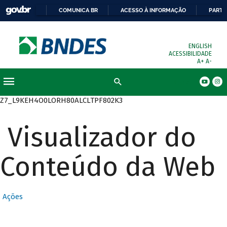
COMUNICA BR
ACESSO À INFORMAÇÃO
PARTI
ENGLISH
ACESSIBILIDADE
A+
A-
Busca
Z7_L9KEH4O0LORH80ALCLTPF802K3
Visualizador do
Conteúdo da Web
Ações