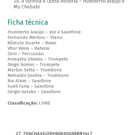
A Vizinha é Outra História – Humberto Araujo e
Mu Chebabi
Ficha técnica
Humberto Araújo – Voz e Saxofone
Fernando Merlino – Piano
Rômulo Duarte – Baixo
Vitor Vieira – Bateria
Zero – Percussão
Arimatéa Oliveira – Trompete
Diogo Gomes – Trompete
Marlon Sette – Trombone
Reinaldo Seabra – Trombone
Rui Alvim – Saxofone
Sueli Faria – Saxofone
Sérgio Galvão – Saxofone
Classificação:
LIVRE
Z7_7QGCHA41LODH60A3OQA8RN14L7