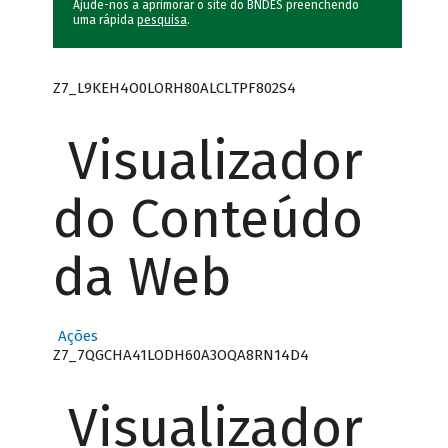
Ajude-nos a aprimorar o site do BNDES preenchendo
uma rápida
pesquisa
.
Z7_L9KEH4O0LORH80ALCLTPF802S4
Visualizador
do Conteúdo
da Web
Ações
Z7_7QGCHA41LODH60A3OQA8RN14D4
Visualizador