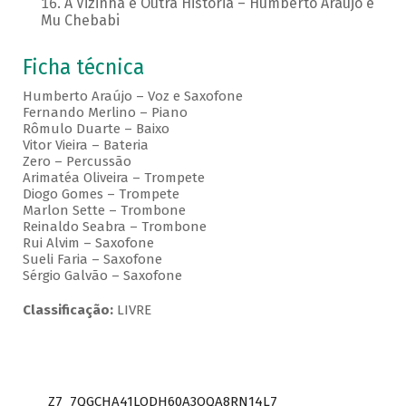
A Vizinha é Outra História – Humberto Araujo e
Mu Chebabi
Ficha técnica
Humberto Araújo – Voz e Saxofone
Fernando Merlino – Piano
Rômulo Duarte – Baixo
Vitor Vieira – Bateria
Zero – Percussão
Arimatéa Oliveira – Trompete
Diogo Gomes – Trompete
Marlon Sette – Trombone
Reinaldo Seabra – Trombone
Rui Alvim – Saxofone
Sueli Faria – Saxofone
Sérgio Galvão – Saxofone
Classificação:
LIVRE
Z7_7QGCHA41LODH60A3OQA8RN14L7