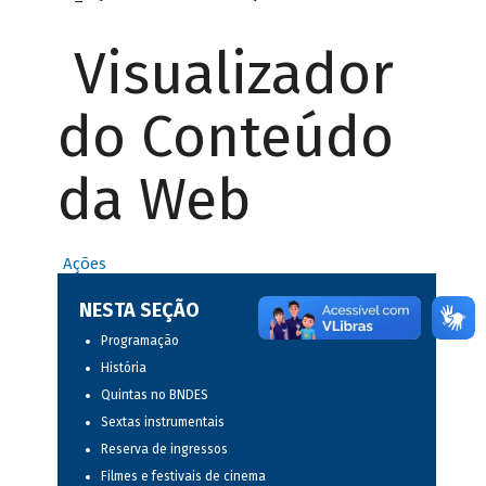
Visualizador
do Conteúdo
da Web
Ações
NESTA SEÇÃO
Programação
História
Quintas no BNDES
Sextas instrumentais
Reserva de ingressos
Filmes e festivais de cinema