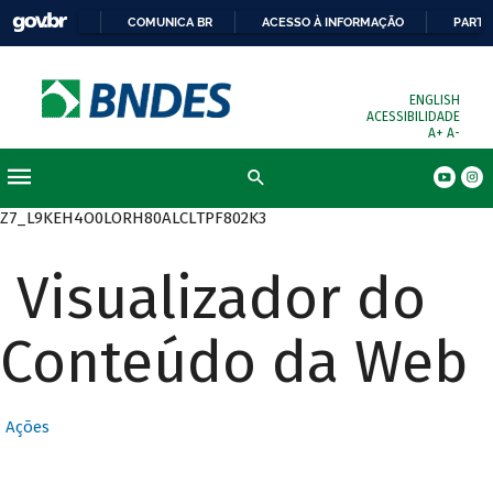
COMUNICA BR
ACESSO À INFORMAÇÃO
PARTI
ENGLISH
ACESSIBILIDADE
A+
A-
Busca
Z7_L9KEH4O0LORH80ALCLTPF802K3
Visualizador do
Conteúdo da Web
Ações