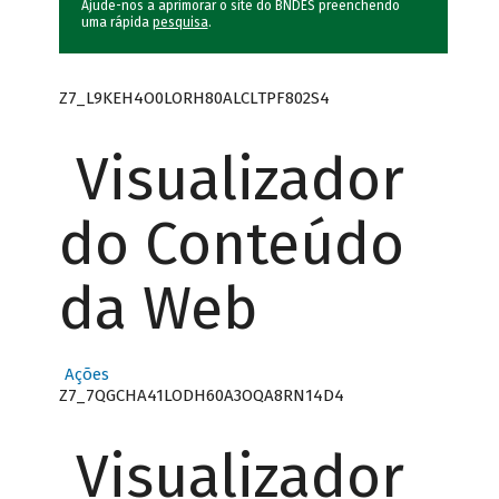
Ajude-nos a aprimorar o site do BNDES preenchendo
uma rápida
pesquisa
.
Z7_L9KEH4O0LORH80ALCLTPF802S4
Visualizador
do Conteúdo
da Web
Ações
Z7_7QGCHA41LODH60A3OQA8RN14D4
Visualizador