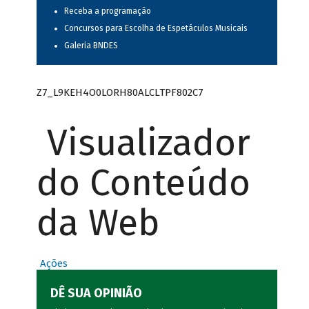
Receba a programação
Concursos para Escolha de Espetáculos Musicais
Galeria BNDES
Z7_L9KEH4O0LORH80ALCLTPF802C7
Visualizador
do Conteúdo
da Web
Ações
DÊ SUA OPINIÃO