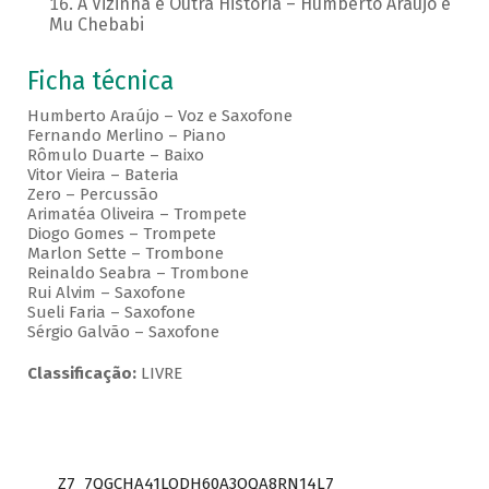
A Vizinha é Outra História – Humberto Araujo e
Mu Chebabi
Ficha técnica
Humberto Araújo – Voz e Saxofone
Fernando Merlino – Piano
Rômulo Duarte – Baixo
Vitor Vieira – Bateria
Zero – Percussão
Arimatéa Oliveira – Trompete
Diogo Gomes – Trompete
Marlon Sette – Trombone
Reinaldo Seabra – Trombone
Rui Alvim – Saxofone
Sueli Faria – Saxofone
Sérgio Galvão – Saxofone
Classificação:
LIVRE
Z7_7QGCHA41LODH60A3OQA8RN14L7