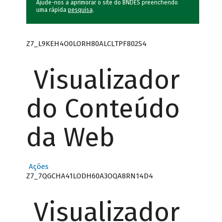
Ajude-nos a aprimorar o site do BNDES preenchendo
uma rápida
pesquisa
.
Z7_L9KEH4O0LORH80ALCLTPF802S4
Visualizador
do Conteúdo
da Web
Ações
Z7_7QGCHA41LODH60A3OQA8RN14D4
Visualizador