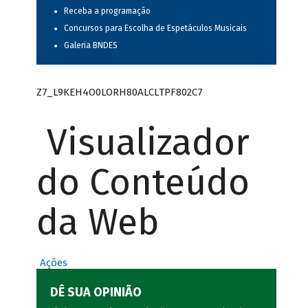
Receba a programação
Concursos para Escolha de Espetáculos Musicais
Galeria BNDES
Z7_L9KEH4O0LORH80ALCLTPF802C7
Visualizador
do Conteúdo
da Web
Ações
DÊ SUA OPINIÃO