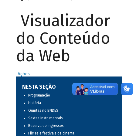
Visualizador
do Conteúdo
da Web
Ações
NESTA SEÇÃO
Programação
História
Quintas no BNDES
Sextas instrumentais
Reserva de ingressos
Filmes e festivais de cinema