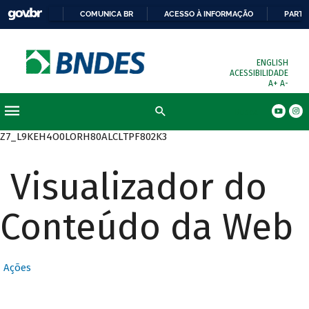
COMUNICA BR
ACESSO À INFORMAÇÃO
PARTI
ENGLISH
ACESSIBILIDADE
A+
A-
Busca
Z7_L9KEH4O0LORH80ALCLTPF802K3
Visualizador do
Conteúdo da Web
Ações