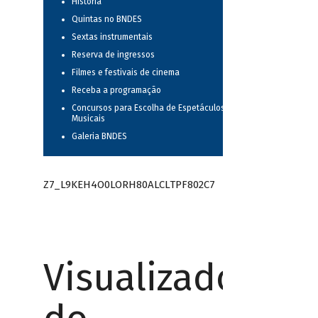
História
Quintas no BNDES
Sextas instrumentais
Reserva de ingressos
Filmes e festivais de cinema
Receba a programação
Concursos para Escolha de Espetáculos
Musicais
Galeria BNDES
Z7_L9KEH4O0LORH80ALCLTPF802C7
Visualizador