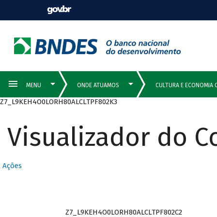
Z7_L9KEH4O0LORH80ALCLTPF802K3
Visualizador do 
Ações
Z7_L9KEH4O0LORH80ALCLTPF802C2