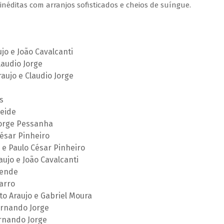
inéditas com arranjos sofisticados e cheios de suíngue.
o e João Cavalcanti
laudio Jorge
ujo e Claudio Jorge
s
eide
Jorge Pessanha
ésar Pinheiro
e Paulo César Pinheiro
ujo e João Cavalcanti
sende
arro
to Araujo e Gabriel Moura
ernando Jorge
rnando Jorge