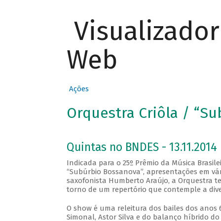
Visualizado
Web
Ações
Orquestra Criôla / “S
Quintas no BNDES - 13.11.2014
Indicada para o 25º Prêmio da Música Brasile
“Subúrbio Bossanova”, apresentações em vári
saxofonista Humberto Araújo, a Orquestra te
torno de um repertório que contemple a diver
O show é uma releitura dos bailes dos anos 
Simonal, Astor Silva e do balanço híbrido d