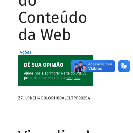
do
Conteúdo
da Web
Ações
DÊ SUA OPINIÃO
Ajude-nos a aprimorar o site do BNDES
preenchendo uma rápida
pesquisa
.
Z7_L9KEH4O0LORH80ALCLTPF802S4