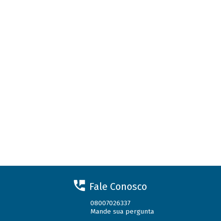
Fale Conosco
08007026337
Mande sua pergunta