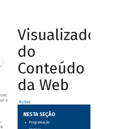
Visualizador
do
Conteúdo
da Web
bum,
or e
Ações
NESTA SEÇÃO
,
Programação
ra