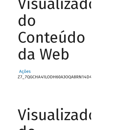
Visualizador
do
Conteúdo
da Web
Ações
Z7_7QGCHA41LODH60A3OQA8RN14D4
Visualizador