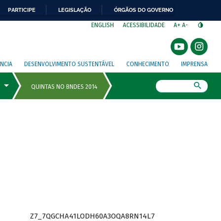
PARTICIPE
LEGISLAÇÃO
ÓRGÃOS DO GOVERNO
⁣
ENGLISH
ACESSIBILIDADE
A+
A-
NCIA
DESENVOLVIMENTO SUSTENTÁVEL
CONHECIMENTO
IMPRENSA
Busca
Z7_7QGCHA41LODH60A3OQA8RN14L7