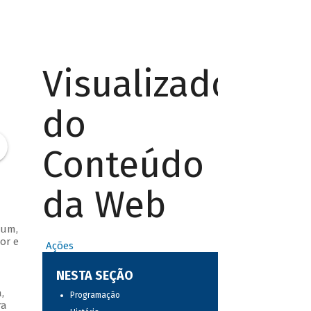
Visualizador
do
Conteúdo
da Web
bum,
or e
Ações
NESTA SEÇÃO
,
Programação
ra