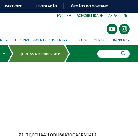
PARTICIPE
LEGISLAÇÃO
ÓRGÃOS DO GOVERNO
⁣
ENGLISH
ACESSIBILIDADE
A+
A-
NCIA
DESENVOLVIMENTO SUSTENTÁVEL
CONHECIMENTO
IMPRENSA
Busca
Z7_7QGCHA41LODH60A3OQA8RN14L7