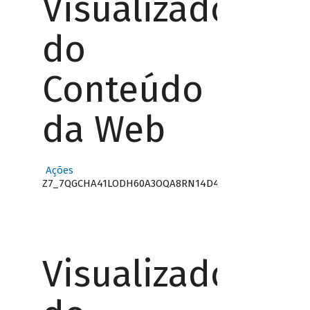
Visualizador
do
Conteúdo
da Web
Ações
Z7_7QGCHA41LODH60A3OQA8RN14D4
Visualizador