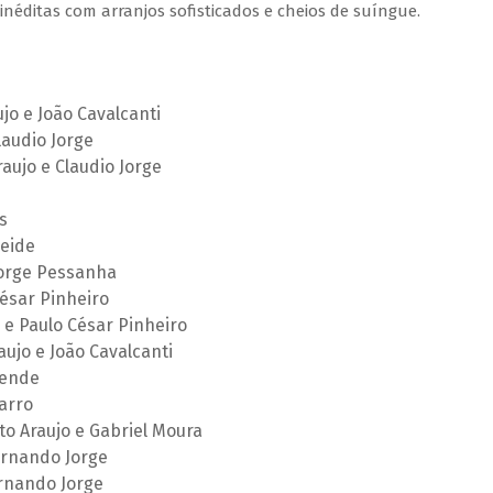
inéditas com arranjos sofisticados e cheios de suíngue.
o e João Cavalcanti
laudio Jorge
ujo e Claudio Jorge
s
eide
Jorge Pessanha
ésar Pinheiro
e Paulo César Pinheiro
ujo e João Cavalcanti
sende
arro
to Araujo e Gabriel Moura
ernando Jorge
rnando Jorge