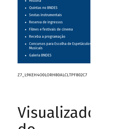
História
Quintas no BNDES
Sextas instrumentais
Reserva de ingressos
Filmes e festivais de cinema
Receba a programação
Concursos para Escolha de Espetáculos
Musicais
Galeria BNDES
Z7_L9KEH4O0LORH80ALCLTPF802C7
Visualizador