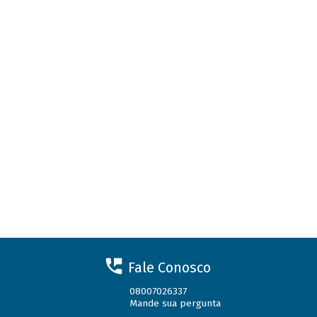
Fale Conosco
08007026337
Mande sua pergunta