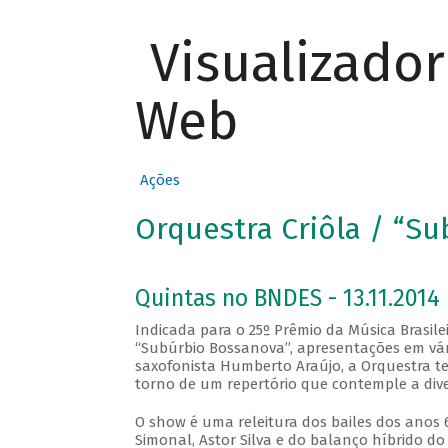
Visualizado
Web
Ações
Orquestra Criôla / “S
Quintas no BNDES - 13.11.2014
Indicada para o 25º Prêmio da Música Brasile
“Subúrbio Bossanova”, apresentações em vári
saxofonista Humberto Araújo, a Orquestra te
torno de um repertório que contemple a diver
O show é uma releitura dos bailes dos anos 
Simonal, Astor Silva e do balanço híbrido d