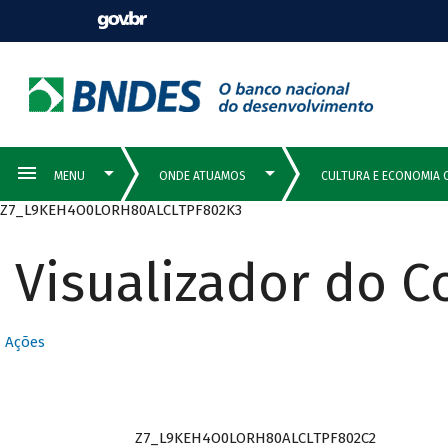
Z7_L9KEH4O0LORH80ALCLTPF802K3
Visualizador do 
Ações
Z7_L9KEH4O0LORH80ALCLTPF802C2