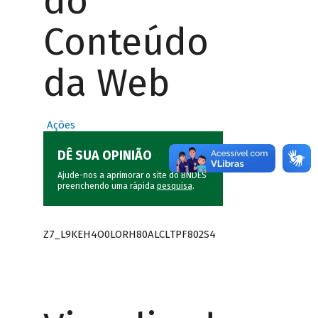
do
Conteúdo
da Web
Ações
DÊ SUA OPINIÃO
Ajude-nos a aprimorar o site do BNDES
preenchendo uma rápida
pesquisa
.
Z7_L9KEH4O0LORH80ALCLTPF802S4