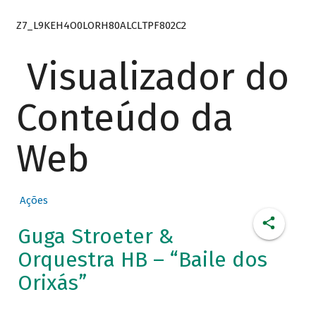
Z7_L9KEH4O0LORH80ALCLTPF802C2
Visualizador do
Conteúdo da
Web
Ações
Guga Stroeter &
Orquestra HB – “Baile dos
Orixás”