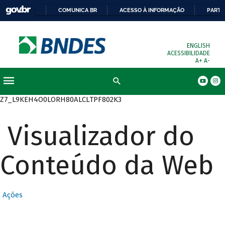
COMUNICA BR
ACESSO À INFORMAÇÃO
PARTI
ENGLISH
ACESSIBILIDADE
A+
A-
Busca
Z7_L9KEH4O0LORH80ALCLTPF802K3
Visualizador do
Conteúdo da Web
Ações