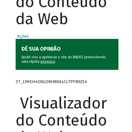
do Conteúdo
da Web
Ações
DÊ SUA OPINIÃO
Ajude-nos a aprimorar o site do BNDES preenchendo
uma rápida
pesquisa
.
Z7_L9KEH4O0LORH80ALCLTPF802S4
Visualizador
do Conteúdo