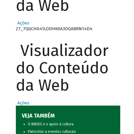
da Web
Ações
Z7_7QGCHA41LODH60A3OQA8RN14D4
Visualizador
do Conteúdo
da Web
Ações
VEJA TAMBÉM
O BNDES e o apoio à cultura
Patrocínio a eventos culturais