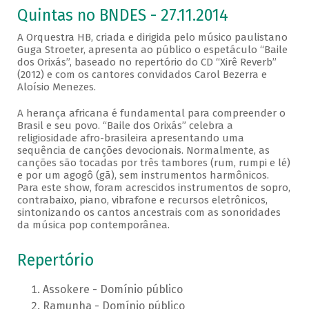
Quintas no BNDES - 27.11.2014
A Orquestra HB, criada e dirigida pelo músico paulistano
Guga Stroeter, apresenta ao público o espetáculo “Baile
dos Orixás”, baseado no repertório do CD “Xirê Reverb”
(2012) e com os cantores convidados Carol Bezerra e
Aloísio Menezes.
A herança africana é fundamental para compreender o
Brasil e seu povo. “Baile dos Orixás” celebra a
religiosidade afro-brasileira apresentando uma
sequência de canções devocionais. Normalmente, as
canções são tocadas por três tambores (rum, rumpi e lé)
e por um agogô (gã), sem instrumentos harmônicos.
Para este show, foram acrescidos instrumentos de sopro,
contrabaixo, piano, vibrafone e recursos eletrônicos,
sintonizando os cantos ancestrais com as sonoridades
da música pop contemporânea.
Repertório
Assokere - Domínio público
Ramunha - Domínio público