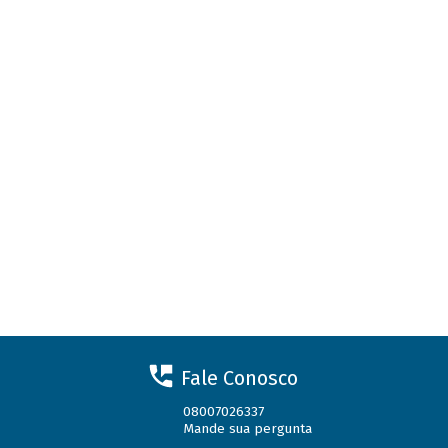
Fale Conosco
08007026337
Mande sua pergunta