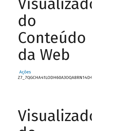
Visualizador
do
Conteúdo
da Web
Ações
Z7_7QGCHA41LODH60A3OQA8RN14D4
Visualizador