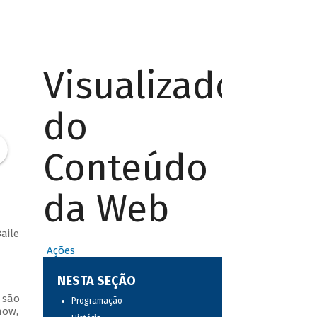
Visualizador
do
Conteúdo
da Web
aile
Ações
NESTA SEÇÃO
 são
Programação
how,