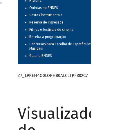
História
s
Quintas no BNDES
Sextas instrumentais
Reserva de ingressos
Filmes e festivais de cinema
Receba a programação
Concursos para Escolha de Espetáculos
Musicais
Galeria BNDES
Z7_L9KEH4O0LORH80ALCLTPF802C7
Visualizador