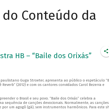
r do Conteúdo da
tra HB – “Baile dos Orixás”
o paulistano Guga Stroeter, apresenta ao público o espetáculo “B
rê Reverb” (2012) e com os cantores convidados Carol Bezerra e
eender o Brasil e seu povo. “Baile dos Orixás” celebra a
 uma sequência de canções devocionais. Normalmente, as canções
 e por um agogô (gã), sem instrumentos harmônicos. Para este s