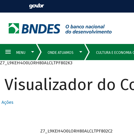
Z7_L9KEH4O0LORH80ALCLTPF802K3
Visualizador do 
Ações
Z7_L9KEH4O0LORH80ALCLTPF802C2