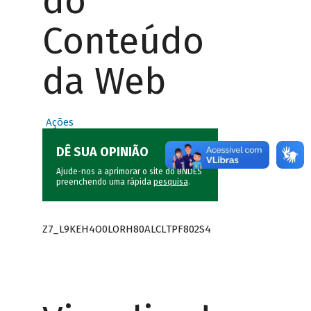
do
Conteúdo
da Web
Ações
DÊ SUA OPINIÃO
Ajude-nos a aprimorar o site do BNDES
preenchendo uma rápida
pesquisa
.
Z7_L9KEH4O0LORH80ALCLTPF802S4