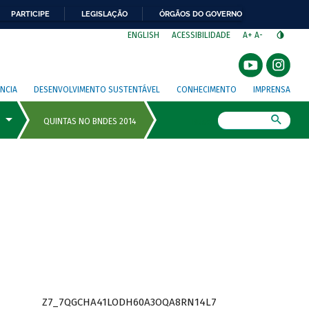
PARTICIPE
LEGISLAÇÃO
ÓRGÃOS DO GOVERNO
⁣
ENGLISH
ACESSIBILIDADE
A+
A-
NCIA
DESENVOLVIMENTO SUSTENTÁVEL
CONHECIMENTO
IMPRENSA
Busca
Z7_7QGCHA41LODH60A3OQA8RN14L7