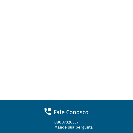
Fale Conosco
08007026337
Mande sua pergunta