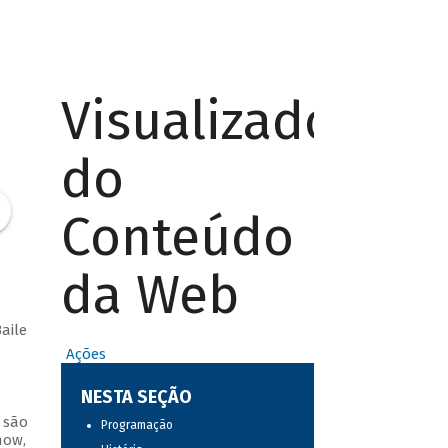
Visualizador
do
Conteúdo
da Web
aile
Ações
NESTA SEÇÃO
 são
Programação
how,