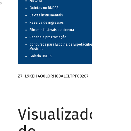
História
s
Quintas no BNDES
Sextas instrumentais
Reserva de ingressos
Filmes e festivais de cinema
Receba a programação
Concursos para Escolha de Espetáculos
Musicais
Galeria BNDES
Z7_L9KEH4O0LORH80ALCLTPF802C7
Visualizador