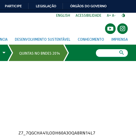
PARTICIPE
LEGISLAÇÃO
ÓRGÃOS DO GOVERNO
⁣
ENGLISH
ACESSIBILIDADE
A+
A-
NCIA
DESENVOLVIMENTO SUSTENTÁVEL
CONHECIMENTO
IMPRENSA
Busca
Z7_7QGCHA41LODH60A3OQA8RN14L7