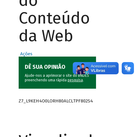
do
Conteúdo
da Web
Ações
DÊ SUA OPINIÃO
Ajude-nos a aprimorar o site do BNDES
preenchendo uma rápida
pesquisa
.
Z7_L9KEH4O0LORH80ALCLTPF802S4