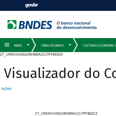
Z7_L9KEH4O0LORH80ALCLTPF802K3
Visualizador do 
Ações
Z7_L9KEH4O0LORH80ALCLTPF802C2