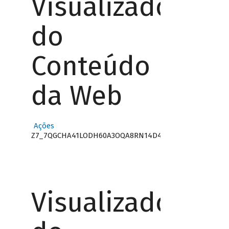
Visualizador
do
Conteúdo
da Web
Ações
Z7_7QGCHA41LODH60A3OQA8RN14D4
Visualizador