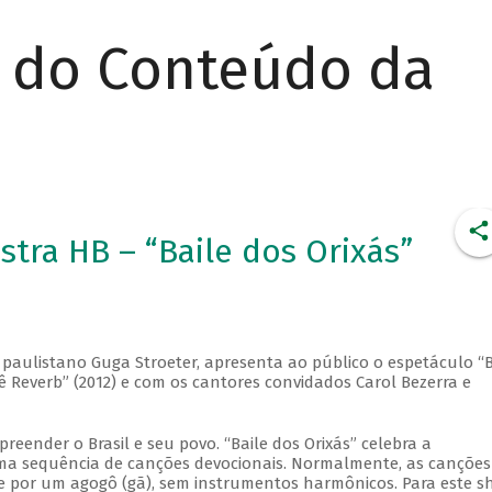
r do Conteúdo da
tra HB – “Baile dos Orixás”
o paulistano Guga Stroeter, apresenta ao público o espetáculo “B
rê Reverb” (2012) e com os cantores convidados Carol Bezerra e
eender o Brasil e seu povo. “Baile dos Orixás” celebra a
 uma sequência de canções devocionais. Normalmente, as canções
 e por um agogô (gã), sem instrumentos harmônicos. Para este s