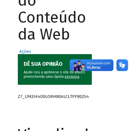
do
Conteúdo
da Web
Ações
DÊ SUA OPINIÃO
Ajude-nos a aprimorar o site do BNDES
preenchendo uma rápida
pesquisa
.
Z7_L9KEH4O0LORH80ALCLTPF802S4