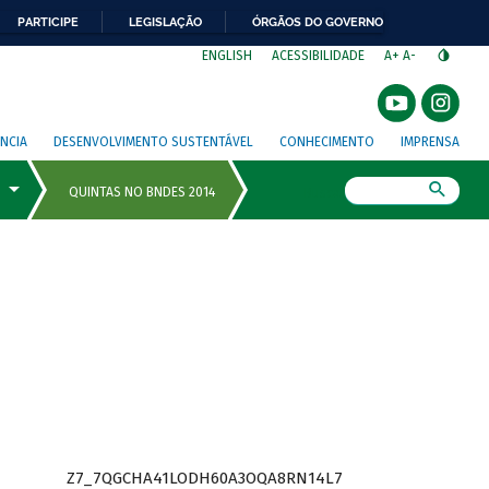
PARTICIPE
LEGISLAÇÃO
ÓRGÃOS DO GOVERNO
⁣
ENGLISH
ACESSIBILIDADE
A+
A-
NCIA
DESENVOLVIMENTO SUSTENTÁVEL
CONHECIMENTO
IMPRENSA
Busca
Z7_7QGCHA41LODH60A3OQA8RN14L7