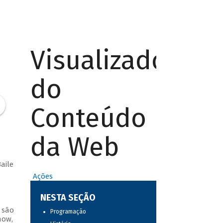
Visualizador
do
Conteúdo
da Web
aile
Ações
NESTA SEÇÃO
 são
Programação
how,