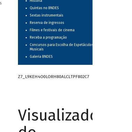
História
s
Quintas no BNDES
Sextas instrumentais
Reserva de ingressos
Filmes e festivais de cinema
Receba a programação
Concursos para Escolha de Espetáculos
Musicais
Galeria BNDES
Z7_L9KEH4O0LORH80ALCLTPF802C7
Visualizador