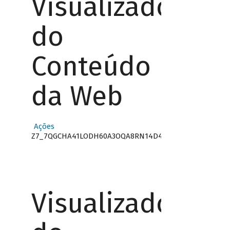
Visualizador
do
Conteúdo
da Web
Ações
Z7_7QGCHA41LODH60A3OQA8RN14D4
Visualizador