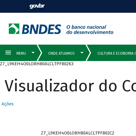
Z7_L9KEH4O0LORH80ALCLTPF802K3
Visualizador do 
Ações
Z7_L9KEH4O0LORH80ALCLTPF802C2