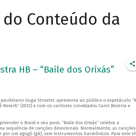
r do Conteúdo da
tra HB – “Baile dos Orixás”
o paulistano Guga Stroeter, apresenta ao público o espetáculo “B
rê Reverb” (2012) e com os cantores convidados Carol Bezerra e
eender o Brasil e seu povo. “Baile dos Orixás” celebra a
 uma sequência de canções devocionais. Normalmente, as canções
 e por um agogô (gã), sem instrumentos harmônicos. Para este s