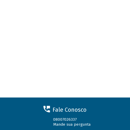
Fale Conosco
08007026337
Mande sua pergunta