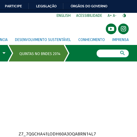
PARTICIPE
LEGISLAÇÃO
ÓRGÃOS DO GOVERNO
⁣
ENGLISH
ACESSIBILIDADE
A+
A-
NCIA
DESENVOLVIMENTO SUSTENTÁVEL
CONHECIMENTO
IMPRENSA
Busca
Z7_7QGCHA41LODH60A3OQA8RN14L7