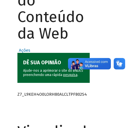
do
Conteúdo
da Web
Ações
DÊ SUA OPINIÃO
Ajude-nos a aprimorar o site do BNDES
preenchendo uma rápida
pesquisa
.
Z7_L9KEH4O0LORH80ALCLTPF802S4