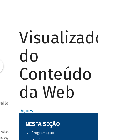
Visualizador
do
Conteúdo
da Web
aile
Ações
NESTA SEÇÃO
 são
Programação
how,