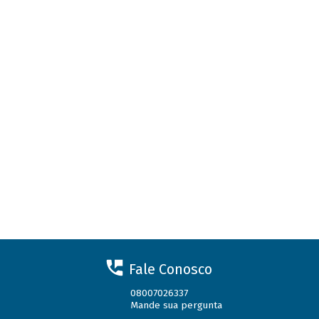
Fale Conosco
08007026337
Mande sua pergunta