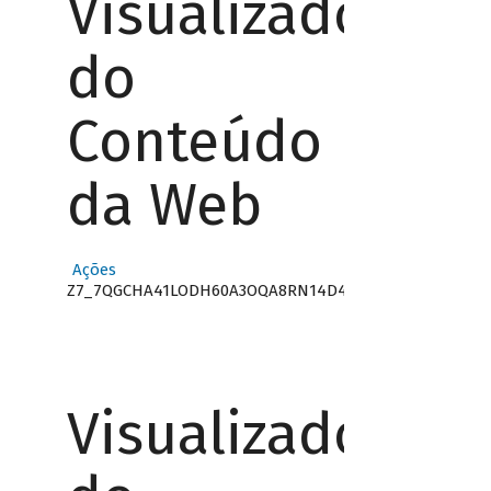
Visualizador
do
Conteúdo
da Web
Ações
Z7_7QGCHA41LODH60A3OQA8RN14D4
Visualizador