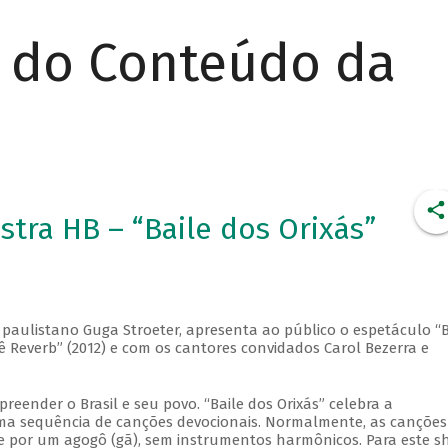
r do Conteúdo da
tra HB – “Baile dos Orixás”
o paulistano Guga Stroeter, apresenta ao público o espetáculo “B
rê Reverb” (2012) e com os cantores convidados Carol Bezerra e
eender o Brasil e seu povo. “Baile dos Orixás” celebra a
 uma sequência de canções devocionais. Normalmente, as canções
 e por um agogô (gã), sem instrumentos harmônicos. Para este s