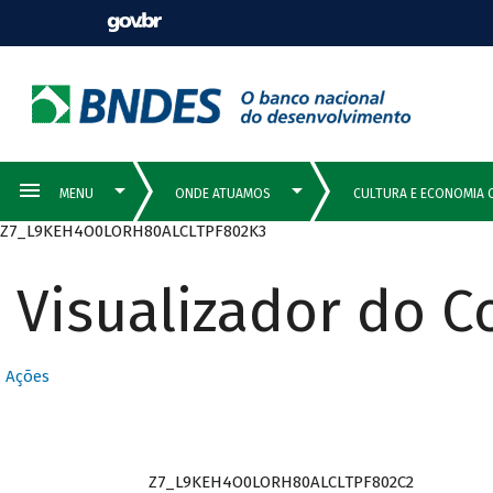
Z7_L9KEH4O0LORH80ALCLTPF802K3
Visualizador do 
Ações
Z7_L9KEH4O0LORH80ALCLTPF802C2