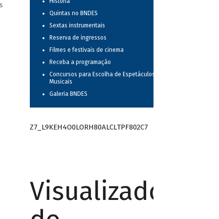
História
s
Quintas no BNDES
Sextas instrumentais
Reserva de ingressos
Filmes e festivais de cinema
Receba a programação
Concursos para Escolha de Espetáculos
Musicais
Galeria BNDES
Z7_L9KEH4O0LORH80ALCLTPF802C7
Visualizador