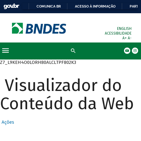
COMUNICA BR
ACESSO À INFORMAÇÃO
PARTI
ENGLISH
ACESSIBILIDADE
A+
A-
Busca
Z7_L9KEH4O0LORH80ALCLTPF802K3
Visualizador do
Conteúdo da Web
Ações