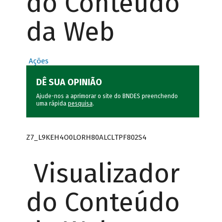
do Conteúdo
da Web
Ações
DÊ SUA OPINIÃO
Ajude-nos a aprimorar o site do BNDES preenchendo
uma rápida
pesquisa
.
Z7_L9KEH4O0LORH80ALCLTPF802S4
Visualizador
do Conteúdo