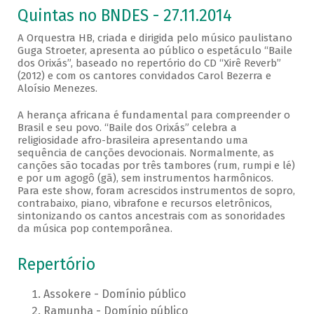
Quintas no BNDES - 27.11.2014
A Orquestra HB, criada e dirigida pelo músico paulistano
Guga Stroeter, apresenta ao público o espetáculo “Baile
dos Orixás”, baseado no repertório do CD “Xirê Reverb”
(2012) e com os cantores convidados Carol Bezerra e
Aloísio Menezes.
A herança africana é fundamental para compreender o
Brasil e seu povo. “Baile dos Orixás” celebra a
religiosidade afro-brasileira apresentando uma
sequência de canções devocionais. Normalmente, as
canções são tocadas por três tambores (rum, rumpi e lé)
e por um agogô (gã), sem instrumentos harmônicos.
Para este show, foram acrescidos instrumentos de sopro,
contrabaixo, piano, vibrafone e recursos eletrônicos,
sintonizando os cantos ancestrais com as sonoridades
da música pop contemporânea.
Repertório
Assokere - Domínio público
Ramunha - Domínio público