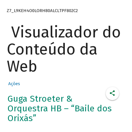
Z7_L9KEH4O0LORH80ALCLTPF802C2
Visualizador do
Conteúdo da
Web
Ações
Guga Stroeter &
Orquestra HB – “Baile dos
Orixás”