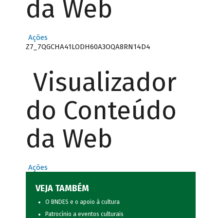
da Web
Ações
Z7_7QGCHA41LODH60A3OQA8RN14D4
Visualizador
do Conteúdo
da Web
Ações
VEJA TAMBÉM
O BNDES e o apoio à cultura
Patrocínio a eventos culturais