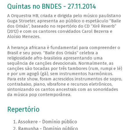
Quintas no BNDES - 27.11.2014
A Orquestra HB, criada e dirigida pelo músico paulistano
Guga Stroeter, apresenta ao público o espetáculo “Baile
dos Orixás”, baseado no repertório do CD “Xirê Reverb”
(2012) e com os cantores convidados Carol Bezerra e
Aloísio Menezes.
A herança africana é fundamental para compreender o
Brasil e seu povo. “Baile dos Orixás” celebra a
religiosidade afro-brasileira apresentando uma
sequência de canções devocionais. Normalmente, as
canções são tocadas por três tambores (rum, rumpi e lé)
e por um agogô (gã), sem instrumentos harmônicos.
Para este show, foram acrescidos instrumentos de sopro,
contrabaixo, piano, vibrafone e recursos eletrônicos,
sintonizando os cantos ancestrais com as sonoridades
da música pop contemporânea.
Repertório
Assokere - Domínio público
Ramunha - Domínio público