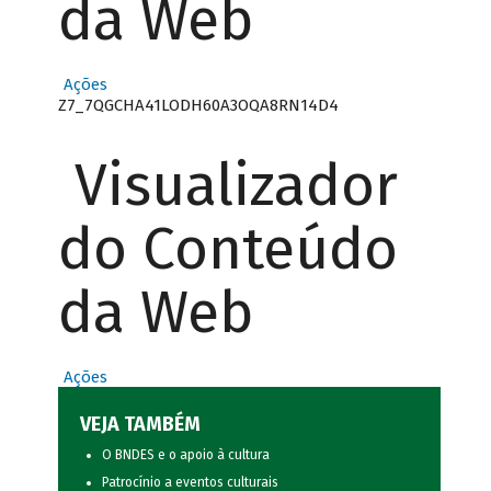
da Web
Ações
Z7_7QGCHA41LODH60A3OQA8RN14D4
Visualizador
do Conteúdo
da Web
Ações
VEJA TAMBÉM
O BNDES e o apoio à cultura
Patrocínio a eventos culturais