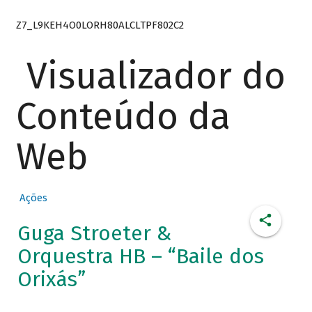
Z7_L9KEH4O0LORH80ALCLTPF802C2
Visualizador do
Conteúdo da
Web
Ações
Guga Stroeter &
Orquestra HB – “Baile dos
Orixás”