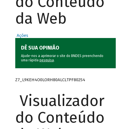
do Conteúdo
da Web
Ações
DÊ SUA OPINIÃO
Ajude-nos a aprimorar o site do BNDES preenchendo
uma rápida
pesquisa
.
Z7_L9KEH4O0LORH80ALCLTPF802S4
Visualizador
do Conteúdo