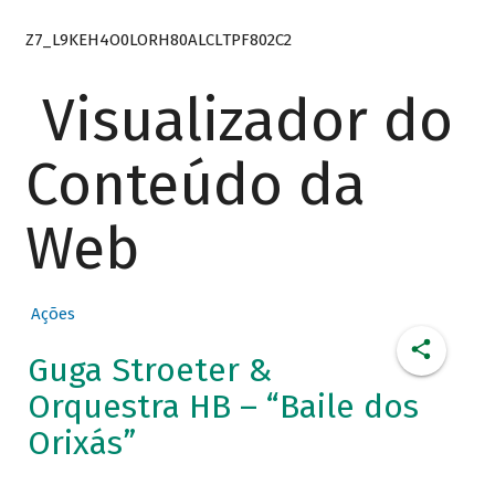
Z7_L9KEH4O0LORH80ALCLTPF802C2
Visualizador do
Conteúdo da
Web
Ações
Guga Stroeter &
Orquestra HB – “Baile dos
Orixás”