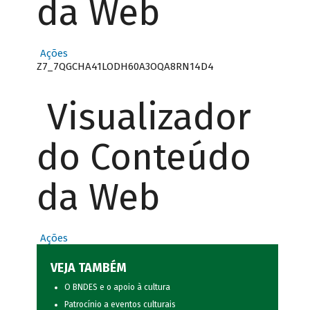
da Web
Ações
Z7_7QGCHA41LODH60A3OQA8RN14D4
Visualizador
do Conteúdo
da Web
Ações
VEJA TAMBÉM
O BNDES e o apoio à cultura
Patrocínio a eventos culturais