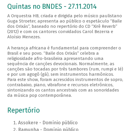
Quintas no BNDES - 27.11.2014
A Orquestra HB, criada e dirigida pelo músico paulistano
Guga Stroeter, apresenta ao público o espetáculo “Baile
dos Orixás”, baseado no repertório do CD “Xirê Reverb”
(2012) e com os cantores convidados Carol Bezerra e
Aloísio Menezes.
A herança africana é fundamental para compreender o
Brasil e seu povo. “Baile dos Orixás” celebra a
religiosidade afro-brasileira apresentando uma
sequência de canções devocionais. Normalmente, as
canções são tocadas por três tambores (rum, rumpi e lé)
e por um agogô (gã), sem instrumentos harmônicos.
Para este show, foram acrescidos instrumentos de sopro,
contrabaixo, piano, vibrafone e recursos eletrônicos,
sintonizando os cantos ancestrais com as sonoridades
da música pop contemporânea.
Repertório
Assokere - Domínio público
Ramunha - Domínio público