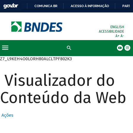
COMUNICA BR
ACESSO À INFORMAÇÃO
PARTI
ENGLISH
ACESSIBILIDADE
A+
A-
Busca
Z7_L9KEH4O0LORH80ALCLTPF802K3
Visualizador do
Conteúdo da Web
Ações