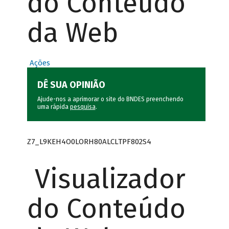
do Conteúdo
da Web
Ações
DÊ SUA OPINIÃO
Ajude-nos a aprimorar o site do BNDES preenchendo
uma rápida
pesquisa
.
Z7_L9KEH4O0LORH80ALCLTPF802S4
Visualizador
do Conteúdo