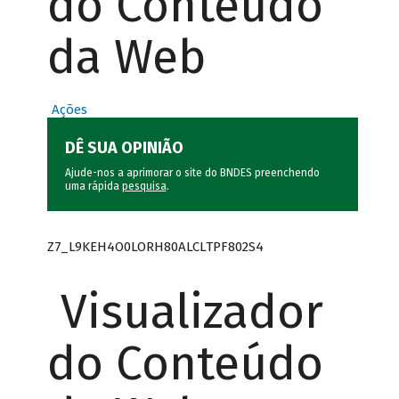
do Conteúdo
da Web
Ações
DÊ SUA OPINIÃO
Ajude-nos a aprimorar o site do BNDES preenchendo
uma rápida
pesquisa
.
Z7_L9KEH4O0LORH80ALCLTPF802S4
Visualizador
do Conteúdo