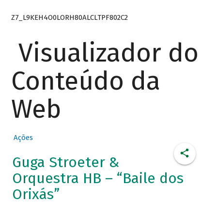
Z7_L9KEH4O0LORH80ALCLTPF802C2
Visualizador do
Conteúdo da
Web
Ações
Guga Stroeter &
Orquestra HB – “Baile dos
Orixás”