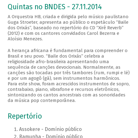
Quintas no BNDES - 27.11.2014
A Orquestra HB, criada e dirigida pelo músico paulistano
Guga Stroeter, apresenta ao público o espetáculo “Baile
dos Orixás”, baseado no repertório do CD “Xirê Reverb”
(2012) e com os cantores convidados Carol Bezerra e
Aloísio Menezes.
A herança africana é fundamental para compreender o
Brasil e seu povo. “Baile dos Orixás” celebra a
religiosidade afro-brasileira apresentando uma
sequência de canções devocionais. Normalmente, as
canções são tocadas por três tambores (rum, rumpi e lé)
e por um agogô (gã), sem instrumentos harmônicos.
Para este show, foram acrescidos instrumentos de sopro,
contrabaixo, piano, vibrafone e recursos eletrônicos,
sintonizando os cantos ancestrais com as sonoridades
da música pop contemporânea.
Repertório
Assokere - Domínio público
Ramunha - Domínio público