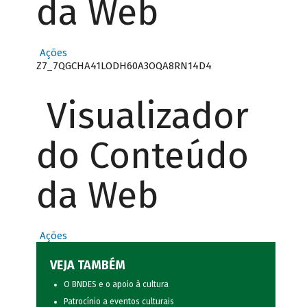
da Web
Ações
Z7_7QGCHA41LODH60A3OQA8RN14D4
Visualizador
do Conteúdo
da Web
Ações
VEJA TAMBÉM
O BNDES e o apoio à cultura
Patrocínio a eventos culturais