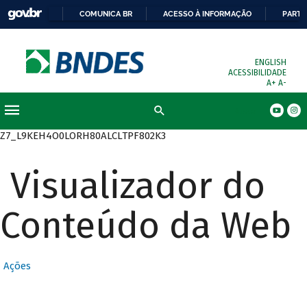
COMUNICA BR
ACESSO À INFORMAÇÃO
PARTI
ENGLISH
ACESSIBILIDADE
A+
A-
Busca
Z7_L9KEH4O0LORH80ALCLTPF802K3
Visualizador do
Conteúdo da Web
Ações