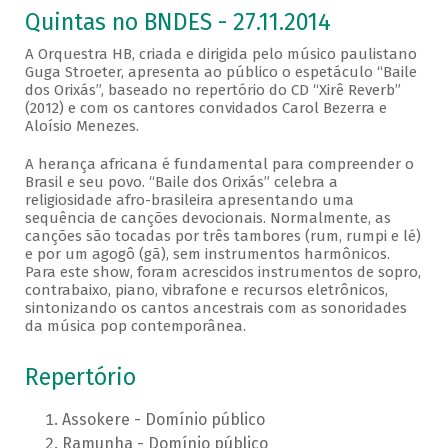
Quintas no BNDES - 27.11.2014
A Orquestra HB, criada e dirigida pelo músico paulistano
Guga Stroeter, apresenta ao público o espetáculo “Baile
dos Orixás”, baseado no repertório do CD “Xirê Reverb”
(2012) e com os cantores convidados Carol Bezerra e
Aloísio Menezes.
A herança africana é fundamental para compreender o
Brasil e seu povo. “Baile dos Orixás” celebra a
religiosidade afro-brasileira apresentando uma
sequência de canções devocionais. Normalmente, as
canções são tocadas por três tambores (rum, rumpi e lé)
e por um agogô (gã), sem instrumentos harmônicos.
Para este show, foram acrescidos instrumentos de sopro,
contrabaixo, piano, vibrafone e recursos eletrônicos,
sintonizando os cantos ancestrais com as sonoridades
da música pop contemporânea.
Repertório
Assokere - Domínio público
Ramunha - Domínio público