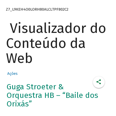
Z7_L9KEH4O0LORH80ALCLTPF802C2
Visualizador do
Conteúdo da
Web
Ações
Guga Stroeter &
Orquestra HB – “Baile dos
Orixás”