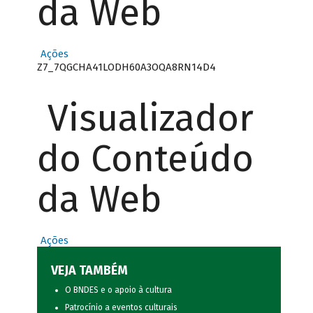
da Web
Ações
Z7_7QGCHA41LODH60A3OQA8RN14D4
Visualizador
do Conteúdo
da Web
Ações
VEJA TAMBÉM
O BNDES e o apoio à cultura
Patrocínio a eventos culturais