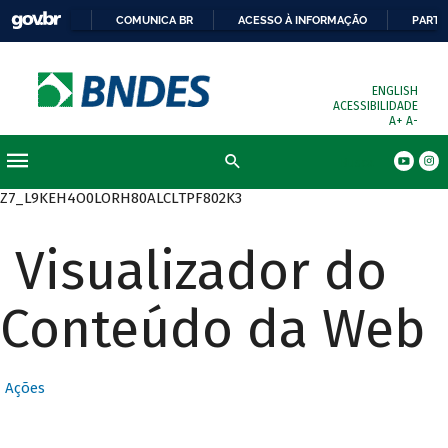
COMUNICA BR
ACESSO À INFORMAÇÃO
PARTI
ENGLISH
ACESSIBILIDADE
A+
A-
Busca
Z7_L9KEH4O0LORH80ALCLTPF802K3
Visualizador do
Conteúdo da Web
Ações