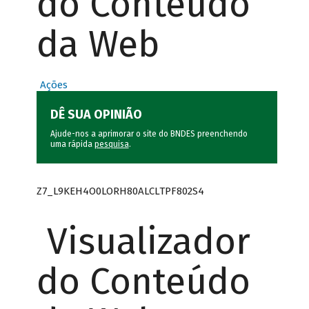
do Conteúdo
da Web
Ações
DÊ SUA OPINIÃO
Ajude-nos a aprimorar o site do BNDES preenchendo
uma rápida
pesquisa
.
Z7_L9KEH4O0LORH80ALCLTPF802S4
Visualizador
do Conteúdo