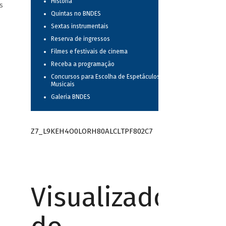
História
s
Quintas no BNDES
Sextas instrumentais
Reserva de ingressos
Filmes e festivais de cinema
Receba a programação
Concursos para Escolha de Espetáculos
Musicais
Galeria BNDES
Z7_L9KEH4O0LORH80ALCLTPF802C7
Visualizador