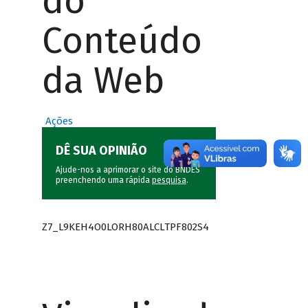
do
Conteúdo
da Web
Ações
DÊ SUA OPINIÃO
Ajude-nos a aprimorar o site do BNDES
preenchendo uma rápida
pesquisa
.
Z7_L9KEH4O0LORH80ALCLTPF802S4