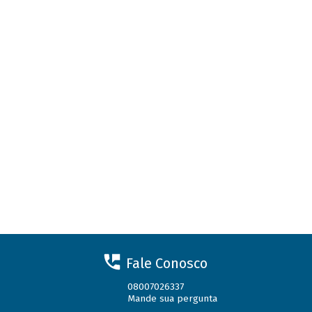
Fale Conosco
08007026337
Mande sua pergunta