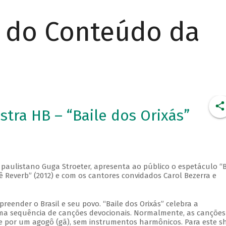
r do Conteúdo da
tra HB – “Baile dos Orixás”
o paulistano Guga Stroeter, apresenta ao público o espetáculo “B
rê Reverb” (2012) e com os cantores convidados Carol Bezerra e
eender o Brasil e seu povo. “Baile dos Orixás” celebra a
 uma sequência de canções devocionais. Normalmente, as canções
 e por um agogô (gã), sem instrumentos harmônicos. Para este s