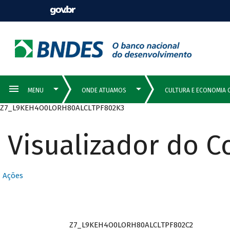
Z7_L9KEH4O0LORH80ALCLTPF802K3
Visualizador do 
Ações
Z7_L9KEH4O0LORH80ALCLTPF802C2