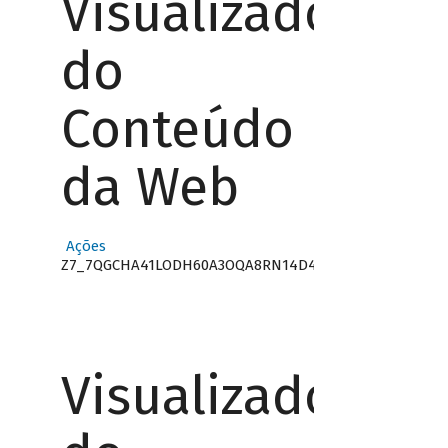
Visualizador
do
Conteúdo
da Web
Ações
Z7_7QGCHA41LODH60A3OQA8RN14D4
Visualizador