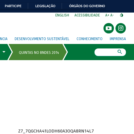
PARTICIPE
LEGISLAÇÃO
ÓRGÃOS DO GOVERNO
⁣
ENGLISH
ACESSIBILIDADE
A+
A-
NCIA
DESENVOLVIMENTO SUSTENTÁVEL
CONHECIMENTO
IMPRENSA
Busca
Z7_7QGCHA41LODH60A3OQA8RN14L7