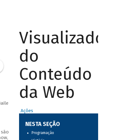
Visualizador
do
Conteúdo
da Web
aile
Ações
NESTA SEÇÃO
 são
Programação
how,