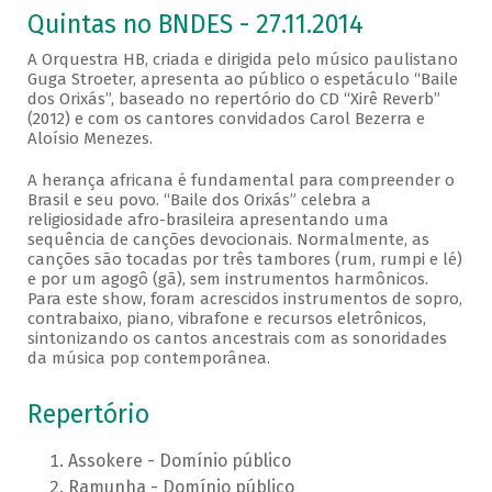
Quintas no BNDES - 27.11.2014
A Orquestra HB, criada e dirigida pelo músico paulistano
Guga Stroeter, apresenta ao público o espetáculo “Baile
dos Orixás”, baseado no repertório do CD “Xirê Reverb”
(2012) e com os cantores convidados Carol Bezerra e
Aloísio Menezes.
A herança africana é fundamental para compreender o
Brasil e seu povo. “Baile dos Orixás” celebra a
religiosidade afro-brasileira apresentando uma
sequência de canções devocionais. Normalmente, as
canções são tocadas por três tambores (rum, rumpi e lé)
e por um agogô (gã), sem instrumentos harmônicos.
Para este show, foram acrescidos instrumentos de sopro,
contrabaixo, piano, vibrafone e recursos eletrônicos,
sintonizando os cantos ancestrais com as sonoridades
da música pop contemporânea.
Repertório
Assokere - Domínio público
Ramunha - Domínio público