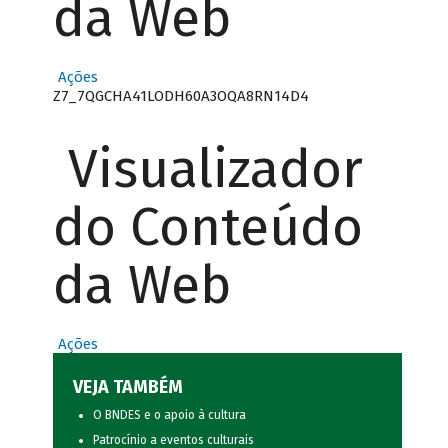
da Web
Ações
Z7_7QGCHA41LODH60A3OQA8RN14D4
Visualizador
do Conteúdo
da Web
Ações
VEJA TAMBÉM
O BNDES e o apoio à cultura
Patrocínio a eventos culturais