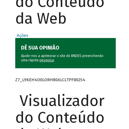
do Conteúdo
da Web
Ações
DÊ SUA OPINIÃO
Ajude-nos a aprimorar o site do BNDES preenchendo
uma rápida
pesquisa
.
Z7_L9KEH4O0LORH80ALCLTPF802S4
Visualizador
do Conteúdo