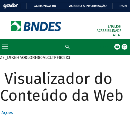
COMUNICA BR
ACESSO À INFORMAÇÃO
PARTI
ENGLISH
ACESSIBILIDADE
A+
A-
Busca
Z7_L9KEH4O0LORH80ALCLTPF802K3
Visualizador do
Conteúdo da Web
Ações