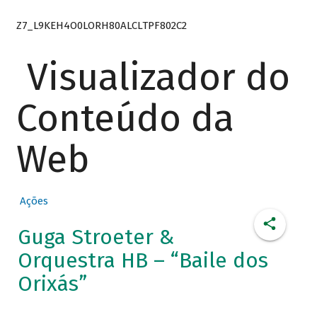
Z7_L9KEH4O0LORH80ALCLTPF802C2
Visualizador do
Conteúdo da
Web
Ações
Guga Stroeter &
Orquestra HB – “Baile dos
Orixás”