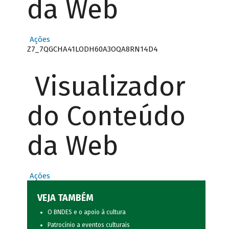
da Web
Ações
Z7_7QGCHA41LODH60A3OQA8RN14D4
Visualizador
do Conteúdo
da Web
Ações
VEJA TAMBÉM
O BNDES e o apoio à cultura
Patrocínio a eventos culturais