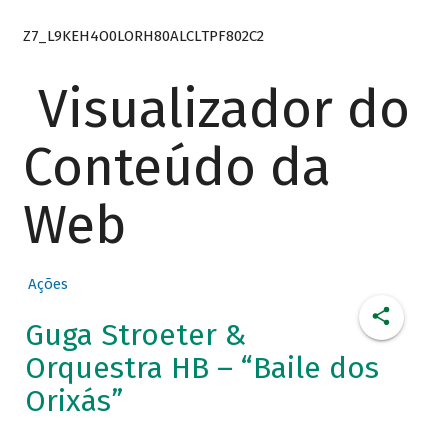
Z7_L9KEH4O0LORH80ALCLTPF802C2
Visualizador do
Conteúdo da
Web
Ações
Guga Stroeter &
Orquestra HB – “Baile dos
Orixás”