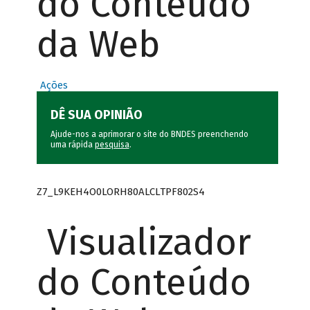
do Conteúdo
da Web
Ações
DÊ SUA OPINIÃO
Ajude-nos a aprimorar o site do BNDES preenchendo
uma rápida
pesquisa
.
Z7_L9KEH4O0LORH80ALCLTPF802S4
Visualizador
do Conteúdo