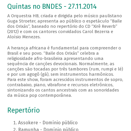
Quintas no BNDES - 27.11.2014
A Orquestra HB, criada e dirigida pelo músico paulistano
Guga Stroeter, apresenta ao público o espetáculo “Baile
dos Orixás”, baseado no repertório do CD “Xirê Reverb”
(2012) e com os cantores convidados Carol Bezerra e
Aloísio Menezes.
A herança africana é fundamental para compreender o
Brasil e seu povo. “Baile dos Orixás” celebra a
religiosidade afro-brasileira apresentando uma
sequência de canções devocionais. Normalmente, as
canções são tocadas por três tambores (rum, rumpi e lé)
e por um agogô (gã), sem instrumentos harmônicos.
Para este show, foram acrescidos instrumentos de sopro,
contrabaixo, piano, vibrafone e recursos eletrônicos,
sintonizando os cantos ancestrais com as sonoridades
da música pop contemporânea.
Repertório
Assokere - Domínio público
Ramunha - Domínio público