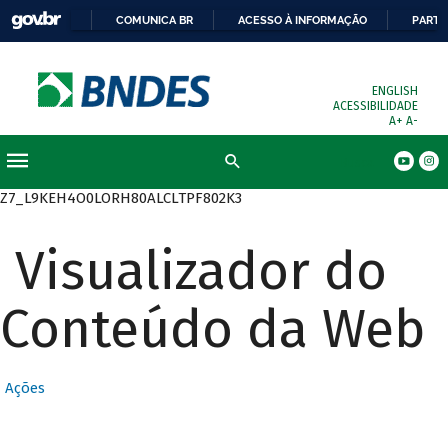
COMUNICA BR
ACESSO À INFORMAÇÃO
PARTI
ENGLISH
ACESSIBILIDADE
A+
A-
Busca
Z7_L9KEH4O0LORH80ALCLTPF802K3
Visualizador do
Conteúdo da Web
Ações