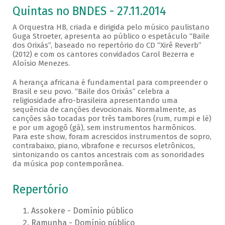
Quintas no BNDES - 27.11.2014
A Orquestra HB, criada e dirigida pelo músico paulistano
Guga Stroeter, apresenta ao público o espetáculo “Baile
dos Orixás”, baseado no repertório do CD “Xirê Reverb”
(2012) e com os cantores convidados Carol Bezerra e
Aloísio Menezes.
A herança africana é fundamental para compreender o
Brasil e seu povo. “Baile dos Orixás” celebra a
religiosidade afro-brasileira apresentando uma
sequência de canções devocionais. Normalmente, as
canções são tocadas por três tambores (rum, rumpi e lé)
e por um agogô (gã), sem instrumentos harmônicos.
Para este show, foram acrescidos instrumentos de sopro,
contrabaixo, piano, vibrafone e recursos eletrônicos,
sintonizando os cantos ancestrais com as sonoridades
da música pop contemporânea.
Repertório
Assokere - Domínio público
Ramunha - Domínio público