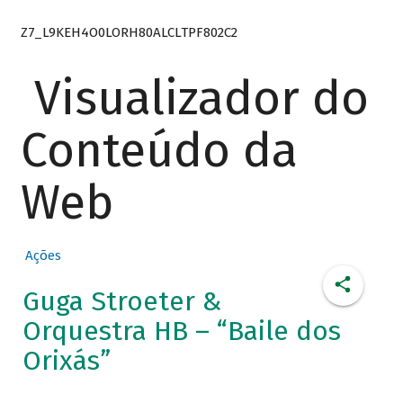
Z7_L9KEH4O0LORH80ALCLTPF802C2
Visualizador do
Conteúdo da
Web
Ações
Guga Stroeter &
Orquestra HB – “Baile dos
Orixás”