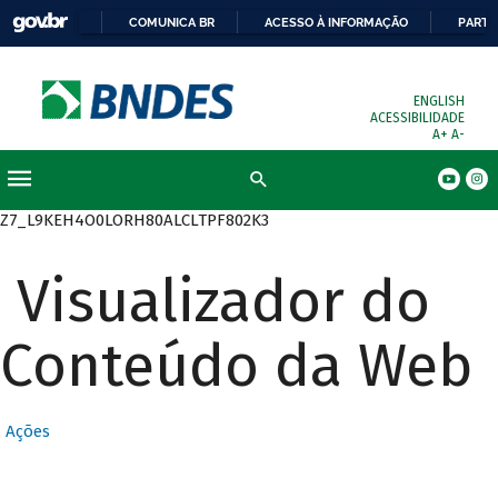
COMUNICA BR
ACESSO À INFORMAÇÃO
PARTI
ENGLISH
ACESSIBILIDADE
A+
A-
Busca
Z7_L9KEH4O0LORH80ALCLTPF802K3
Visualizador do
Conteúdo da Web
Ações