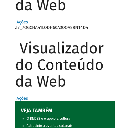
da Web
Ações
Z7_7QGCHA41LODH60A3OQA8RN14D4
Visualizador
do Conteúdo
da Web
Ações
VEJA TAMBÉM
O BNDES e o apoio à cultura
Patrocínio a eventos culturais