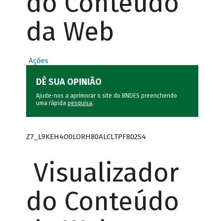
do Conteúdo
da Web
Ações
DÊ SUA OPINIÃO
Ajude-nos a aprimorar o site do BNDES preenchendo
uma rápida
pesquisa
.
Z7_L9KEH4O0LORH80ALCLTPF802S4
Visualizador
do Conteúdo