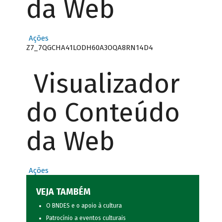
da Web
Ações
Z7_7QGCHA41LODH60A3OQA8RN14D4
Visualizador
do Conteúdo
da Web
Ações
VEJA TAMBÉM
O BNDES e o apoio à cultura
Patrocínio a eventos culturais