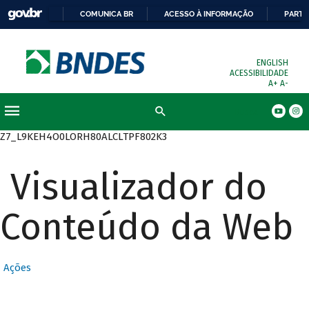
COMUNICA BR
ACESSO À INFORMAÇÃO
PARTI
ENGLISH
ACESSIBILIDADE
A+
A-
Busca
Z7_L9KEH4O0LORH80ALCLTPF802K3
Visualizador do
Conteúdo da Web
Ações