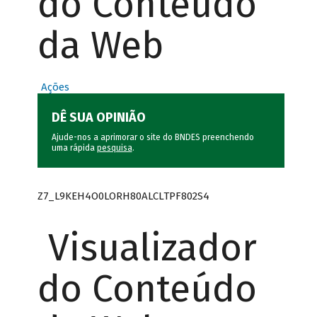
do Conteúdo
da Web
Ações
DÊ SUA OPINIÃO
Ajude-nos a aprimorar o site do BNDES preenchendo
uma rápida
pesquisa
.
Z7_L9KEH4O0LORH80ALCLTPF802S4
Visualizador
do Conteúdo