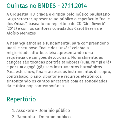
Quintas no BNDES - 27.11.2014
A Orquestra HB, criada e dirigida pelo músico paulistano
Guga Stroeter, apresenta ao público o espetáculo “Baile
dos Orixás”, baseado no repertório do CD “Xirê Reverb”
(2012) e com os cantores convidados Carol Bezerra e
Aloísio Menezes.
A herança africana é fundamental para compreender o
Brasil e seu povo. “Baile dos Orixás” celebra a
religiosidade afro-brasileira apresentando uma
sequência de canções devocionais. Normalmente, as
canções são tocadas por três tambores (rum, rumpi e lé)
e por um agogô (gã), sem instrumentos harmônicos.
Para este show, foram acrescidos instrumentos de sopro,
contrabaixo, piano, vibrafone e recursos eletrônicos,
sintonizando os cantos ancestrais com as sonoridades
da música pop contemporânea.
Repertório
Assokere - Domínio público
Ramunha - Domínio público