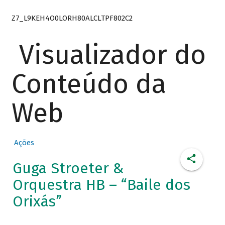
Z7_L9KEH4O0LORH80ALCLTPF802C2
Visualizador do
Conteúdo da
Web
Ações
Guga Stroeter &
Orquestra HB – “Baile dos
Orixás”