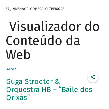
Z7_L9KEH4O0LORH80ALCLTPF802C2
Visualizador do
Conteúdo da
Web
Ações
Guga Stroeter &
Orquestra HB – “Baile dos
Orixás”