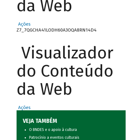
da Web
Ações
Z7_7QGCHA41LODH60A3OQA8RN14D4
Visualizador
do Conteúdo
da Web
Ações
VEJA TAMBÉM
O BNDES e o apoio à cultura
Patrocínio a eventos culturais