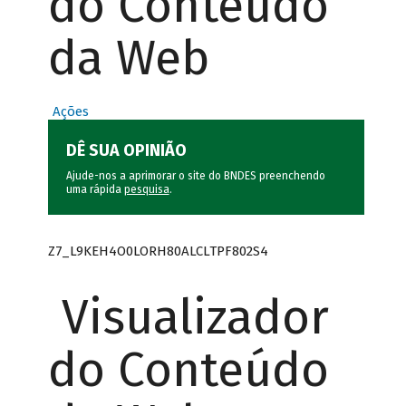
do Conteúdo
da Web
Ações
DÊ SUA OPINIÃO
Ajude-nos a aprimorar o site do BNDES preenchendo
uma rápida
pesquisa
.
Z7_L9KEH4O0LORH80ALCLTPF802S4
Visualizador
do Conteúdo