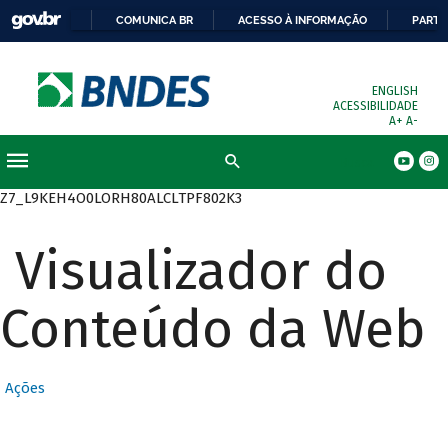
COMUNICA BR
ACESSO À INFORMAÇÃO
PARTI
ENGLISH
ACESSIBILIDADE
A+
A-
Busca
Z7_L9KEH4O0LORH80ALCLTPF802K3
Visualizador do
Conteúdo da Web
Ações