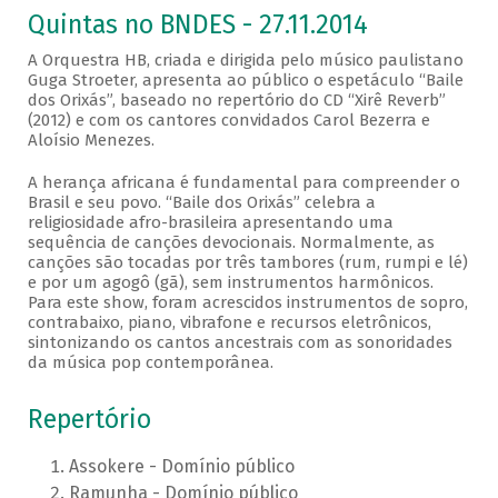
Quintas no BNDES - 27.11.2014
A Orquestra HB, criada e dirigida pelo músico paulistano
Guga Stroeter, apresenta ao público o espetáculo “Baile
dos Orixás”, baseado no repertório do CD “Xirê Reverb”
(2012) e com os cantores convidados Carol Bezerra e
Aloísio Menezes.
A herança africana é fundamental para compreender o
Brasil e seu povo. “Baile dos Orixás” celebra a
religiosidade afro-brasileira apresentando uma
sequência de canções devocionais. Normalmente, as
canções são tocadas por três tambores (rum, rumpi e lé)
e por um agogô (gã), sem instrumentos harmônicos.
Para este show, foram acrescidos instrumentos de sopro,
contrabaixo, piano, vibrafone e recursos eletrônicos,
sintonizando os cantos ancestrais com as sonoridades
da música pop contemporânea.
Repertório
Assokere - Domínio público
Ramunha - Domínio público