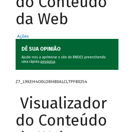
do Conteúdo
da Web
Ações
DÊ SUA OPINIÃO
Ajude-nos a aprimorar o site do BNDES preenchendo
uma rápida
pesquisa
.
Z7_L9KEH4O0LORH80ALCLTPF802S4
Visualizador
do Conteúdo