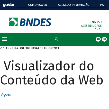
COMUNICA BR
ACESSO À INFORMAÇÃO
PARTI
ENGLISH
ACESSIBILIDADE
A+
A-
Busca
Z7_L9KEH4O0LORH80ALCLTPF802K3
Visualizador do
Conteúdo da Web
Ações