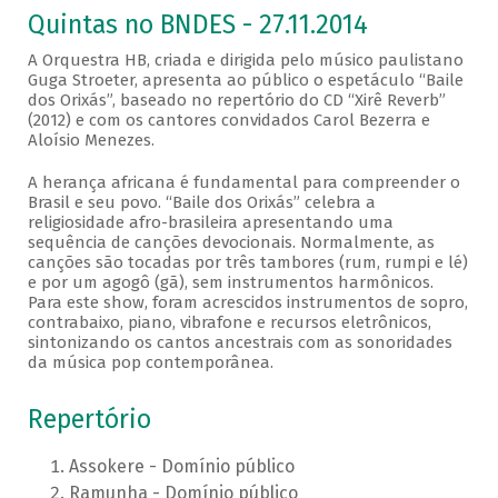
Quintas no BNDES - 27.11.2014
A Orquestra HB, criada e dirigida pelo músico paulistano
Guga Stroeter, apresenta ao público o espetáculo “Baile
dos Orixás”, baseado no repertório do CD “Xirê Reverb”
(2012) e com os cantores convidados Carol Bezerra e
Aloísio Menezes.
A herança africana é fundamental para compreender o
Brasil e seu povo. “Baile dos Orixás” celebra a
religiosidade afro-brasileira apresentando uma
sequência de canções devocionais. Normalmente, as
canções são tocadas por três tambores (rum, rumpi e lé)
e por um agogô (gã), sem instrumentos harmônicos.
Para este show, foram acrescidos instrumentos de sopro,
contrabaixo, piano, vibrafone e recursos eletrônicos,
sintonizando os cantos ancestrais com as sonoridades
da música pop contemporânea.
Repertório
Assokere - Domínio público
Ramunha - Domínio público