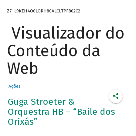
Z7_L9KEH4O0LORH80ALCLTPF802C2
Visualizador do
Conteúdo da
Web
Ações
Guga Stroeter &
Orquestra HB – “Baile dos
Orixás”