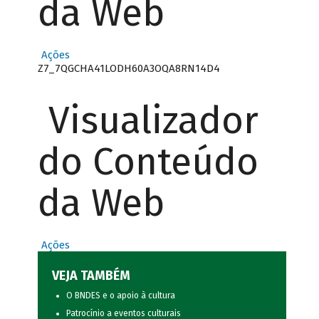
da Web
Ações
Z7_7QGCHA41LODH60A3OQA8RN14D4
Visualizador
do Conteúdo
da Web
Ações
VEJA TAMBÉM
O BNDES e o apoio à cultura
Patrocínio a eventos culturais