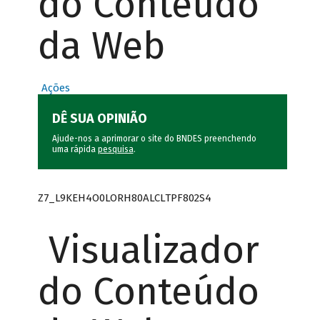
do Conteúdo
da Web
Ações
DÊ SUA OPINIÃO
Ajude-nos a aprimorar o site do BNDES preenchendo
uma rápida
pesquisa
.
Z7_L9KEH4O0LORH80ALCLTPF802S4
Visualizador
do Conteúdo