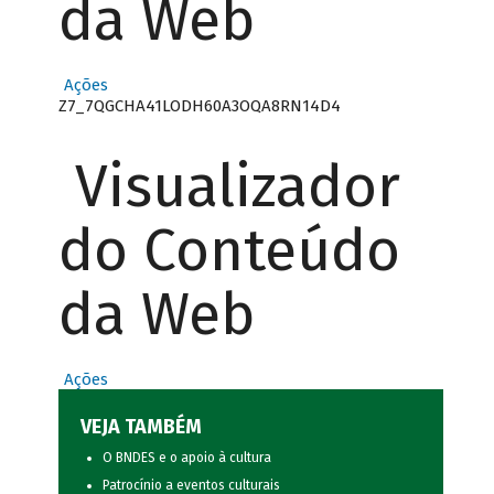
da Web
Ações
Z7_7QGCHA41LODH60A3OQA8RN14D4
Visualizador
do Conteúdo
da Web
Ações
VEJA TAMBÉM
O BNDES e o apoio à cultura
Patrocínio a eventos culturais