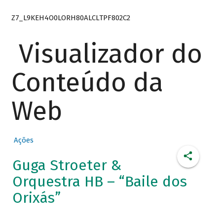
Z7_L9KEH4O0LORH80ALCLTPF802C2
Visualizador do
Conteúdo da
Web
Ações
Guga Stroeter &
Orquestra HB – “Baile dos
Orixás”