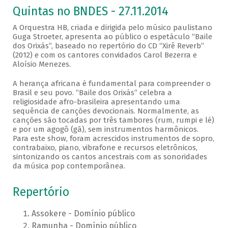
Quintas no BNDES - 27.11.2014
A Orquestra HB, criada e dirigida pelo músico paulistano
Guga Stroeter, apresenta ao público o espetáculo “Baile
dos Orixás”, baseado no repertório do CD “Xirê Reverb”
(2012) e com os cantores convidados Carol Bezerra e
Aloísio Menezes.
A herança africana é fundamental para compreender o
Brasil e seu povo. “Baile dos Orixás” celebra a
religiosidade afro-brasileira apresentando uma
sequência de canções devocionais. Normalmente, as
canções são tocadas por três tambores (rum, rumpi e lé)
e por um agogô (gã), sem instrumentos harmônicos.
Para este show, foram acrescidos instrumentos de sopro,
contrabaixo, piano, vibrafone e recursos eletrônicos,
sintonizando os cantos ancestrais com as sonoridades
da música pop contemporânea.
Repertório
Assokere - Domínio público
Ramunha - Domínio público