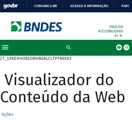
COMUNICA BR
ACESSO À INFORMAÇÃO
PARTI
ENGLISH
ACESSIBILIDADE
A+
A-
Busca
Z7_L9KEH4O0LORH80ALCLTPF802K3
Visualizador do
Conteúdo da Web
Ações