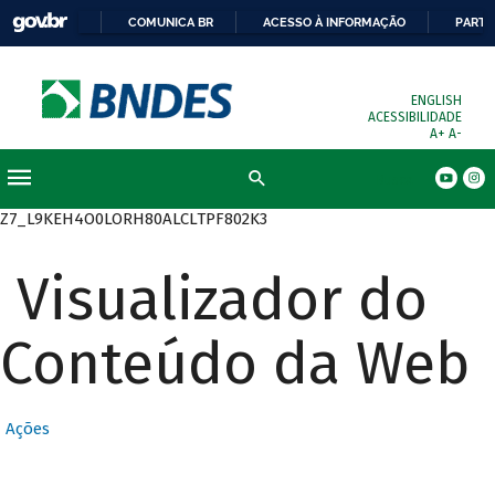
COMUNICA BR
ACESSO À INFORMAÇÃO
PARTI
ENGLISH
ACESSIBILIDADE
A+
A-
Busca
Z7_L9KEH4O0LORH80ALCLTPF802K3
Visualizador do
Conteúdo da Web
Ações