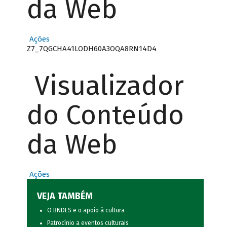
da Web
Ações
Z7_7QGCHA41LODH60A3OQA8RN14D4
Visualizador
do Conteúdo
da Web
Ações
VEJA TAMBÉM
O BNDES e o apoio à cultura
Patrocínio a eventos culturais