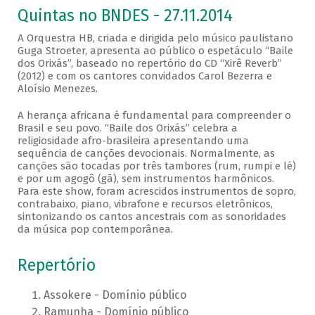
Quintas no BNDES - 27.11.2014
A Orquestra HB, criada e dirigida pelo músico paulistano
Guga Stroeter, apresenta ao público o espetáculo “Baile
dos Orixás”, baseado no repertório do CD “Xirê Reverb”
(2012) e com os cantores convidados Carol Bezerra e
Aloísio Menezes.
A herança africana é fundamental para compreender o
Brasil e seu povo. “Baile dos Orixás” celebra a
religiosidade afro-brasileira apresentando uma
sequência de canções devocionais. Normalmente, as
canções são tocadas por três tambores (rum, rumpi e lé)
e por um agogô (gã), sem instrumentos harmônicos.
Para este show, foram acrescidos instrumentos de sopro,
contrabaixo, piano, vibrafone e recursos eletrônicos,
sintonizando os cantos ancestrais com as sonoridades
da música pop contemporânea.
Repertório
Assokere - Domínio público
Ramunha - Domínio público