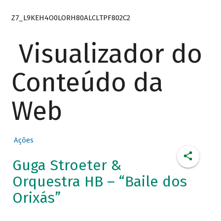
Z7_L9KEH4O0LORH80ALCLTPF802C2
Visualizador do
Conteúdo da
Web
Ações
Guga Stroeter &
Orquestra HB – “Baile dos
Orixás”