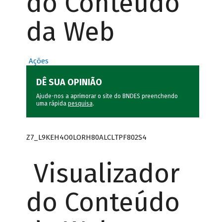
do Conteúdo
da Web
Ações
DÊ SUA OPINIÃO
Ajude-nos a aprimorar o site do BNDES preenchendo
uma rápida
pesquisa
.
Z7_L9KEH4O0LORH80ALCLTPF802S4
Visualizador
do Conteúdo