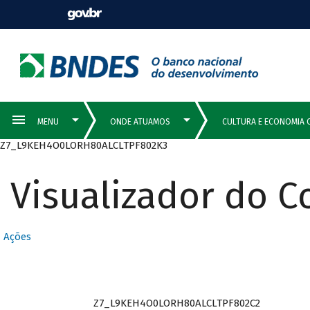
Z7_L9KEH4O0LORH80ALCLTPF802K3
Visualizador do 
Ações
Z7_L9KEH4O0LORH80ALCLTPF802C2