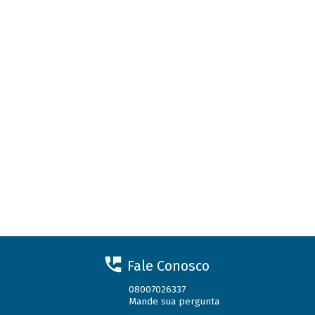
Fale Conosco
08007026337
Mande sua pergunta