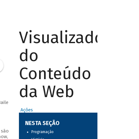
Visualizador
do
Conteúdo
da Web
aile
Ações
NESTA SEÇÃO
 são
Programação
how,