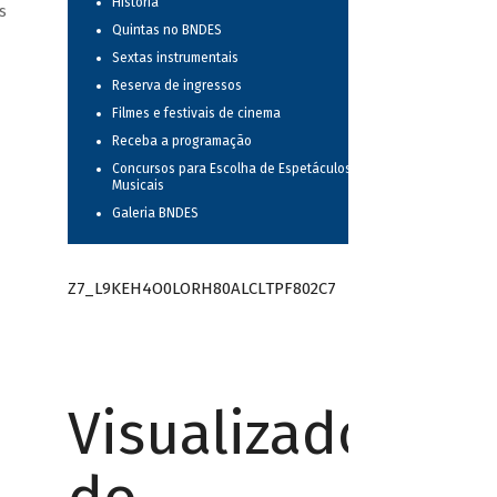
História
s
Quintas no BNDES
Sextas instrumentais
Reserva de ingressos
Filmes e festivais de cinema
Receba a programação
Concursos para Escolha de Espetáculos
Musicais
Galeria BNDES
Z7_L9KEH4O0LORH80ALCLTPF802C7
Visualizador