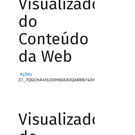
Visualizador
do
Conteúdo
da Web
Ações
Z7_7QGCHA41LODH60A3OQA8RN14D4
Visualizador