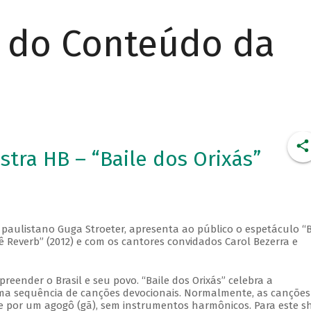
r do Conteúdo da
tra HB – “Baile dos Orixás”
o paulistano Guga Stroeter, apresenta ao público o espetáculo “B
rê Reverb” (2012) e com os cantores convidados Carol Bezerra e
eender o Brasil e seu povo. “Baile dos Orixás” celebra a
 uma sequência de canções devocionais. Normalmente, as canções
 e por um agogô (gã), sem instrumentos harmônicos. Para este s