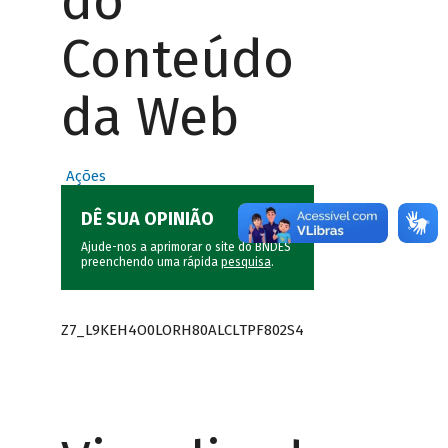
do
Conteúdo
da Web
Ações
DÊ SUA OPINIÃO
Ajude-nos a aprimorar o site do BNDES
preenchendo uma rápida
pesquisa
.
Z7_L9KEH4O0LORH80ALCLTPF802S4