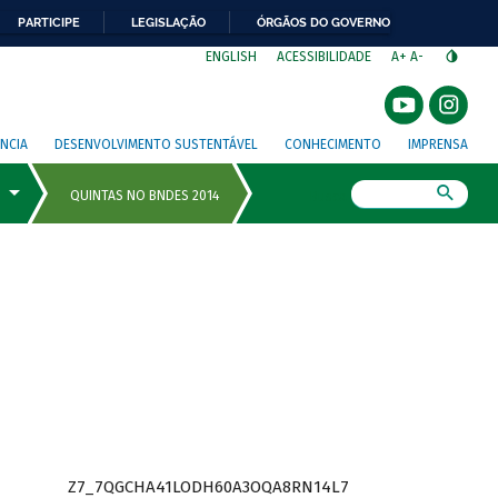
PARTICIPE
LEGISLAÇÃO
ÓRGÃOS DO GOVERNO
⁣
ENGLISH
ACESSIBILIDADE
A+
A-
NCIA
DESENVOLVIMENTO SUSTENTÁVEL
CONHECIMENTO
IMPRENSA
Busca
Z7_7QGCHA41LODH60A3OQA8RN14L7