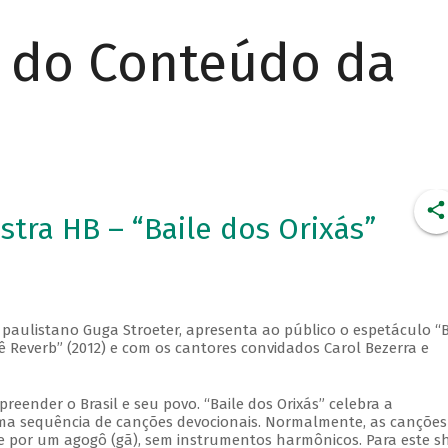
r do Conteúdo da
tra HB – “Baile dos Orixás”
o paulistano Guga Stroeter, apresenta ao público o espetáculo “B
rê Reverb” (2012) e com os cantores convidados Carol Bezerra e
eender o Brasil e seu povo. “Baile dos Orixás” celebra a
 uma sequência de canções devocionais. Normalmente, as canções
 e por um agogô (gã), sem instrumentos harmônicos. Para este s