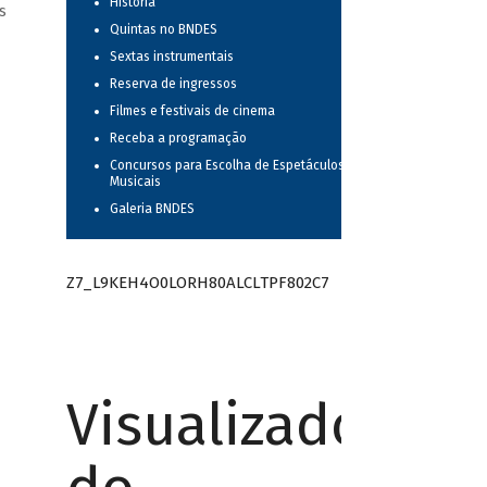
História
s
Quintas no BNDES
Sextas instrumentais
Reserva de ingressos
Filmes e festivais de cinema
Receba a programação
Concursos para Escolha de Espetáculos
Musicais
Galeria BNDES
Z7_L9KEH4O0LORH80ALCLTPF802C7
Visualizador