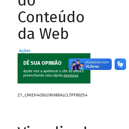
do
Conteúdo
da Web
Ações
DÊ SUA OPINIÃO
Ajude-nos a aprimorar o site do BNDES
preenchendo uma rápida
pesquisa
.
Z7_L9KEH4O0LORH80ALCLTPF802S4