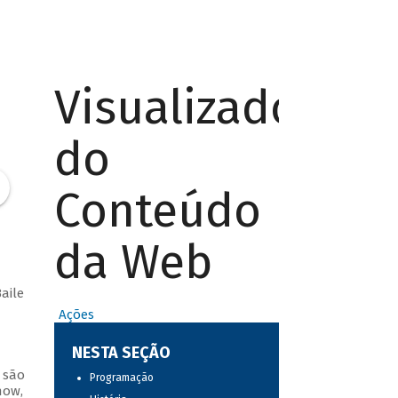
Visualizador
do
Conteúdo
da Web
aile
Ações
NESTA SEÇÃO
 são
Programação
how,