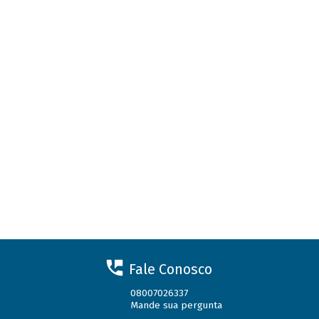
Fale Conosco
08007026337
Mande sua pergunta