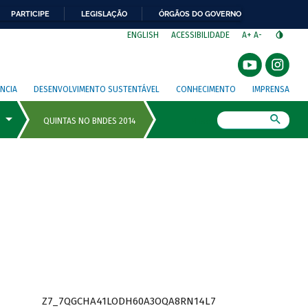
PARTICIPE
LEGISLAÇÃO
ÓRGÃOS DO GOVERNO
⁣
ENGLISH
ACESSIBILIDADE
A+
A-
NCIA
DESENVOLVIMENTO SUSTENTÁVEL
CONHECIMENTO
IMPRENSA
Busca
Z7_7QGCHA41LODH60A3OQA8RN14L7