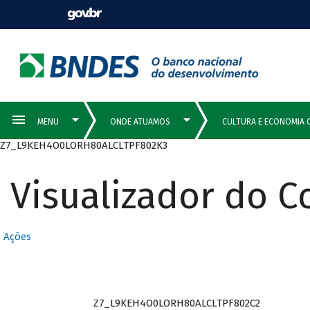
Z7_L9KEH4O0LORH80ALCLTPF802K3
Visualizador do 
Ações
Z7_L9KEH4O0LORH80ALCLTPF802C2