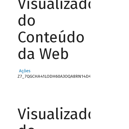
Visualizador
do
Conteúdo
da Web
Ações
Z7_7QGCHA41LODH60A3OQA8RN14D4
Visualizador