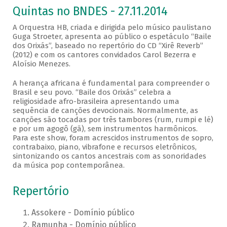
Quintas no BNDES - 27.11.2014
A Orquestra HB, criada e dirigida pelo músico paulistano
Guga Stroeter, apresenta ao público o espetáculo “Baile
dos Orixás”, baseado no repertório do CD “Xirê Reverb”
(2012) e com os cantores convidados Carol Bezerra e
Aloísio Menezes.
A herança africana é fundamental para compreender o
Brasil e seu povo. “Baile dos Orixás” celebra a
religiosidade afro-brasileira apresentando uma
sequência de canções devocionais. Normalmente, as
canções são tocadas por três tambores (rum, rumpi e lé)
e por um agogô (gã), sem instrumentos harmônicos.
Para este show, foram acrescidos instrumentos de sopro,
contrabaixo, piano, vibrafone e recursos eletrônicos,
sintonizando os cantos ancestrais com as sonoridades
da música pop contemporânea.
Repertório
Assokere - Domínio público
Ramunha - Domínio público