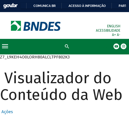
COMUNICA BR
ACESSO À INFORMAÇÃO
PARTI
ENGLISH
ACESSIBILIDADE
A+
A-
Busca
Z7_L9KEH4O0LORH80ALCLTPF802K3
Visualizador do
Conteúdo da Web
Ações