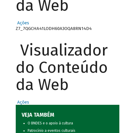
da Web
Ações
Z7_7QGCHA41LODH60A3OQA8RN14D4
Visualizador
do Conteúdo
da Web
Ações
VEJA TAMBÉM
O BNDES e o apoio à cultura
Patrocínio a eventos culturais