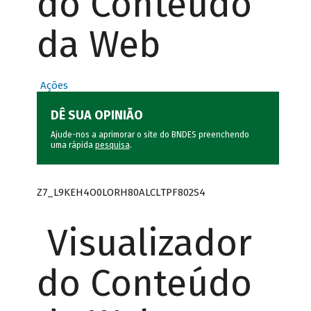
do Conteúdo
da Web
Ações
DÊ SUA OPINIÃO
Ajude-nos a aprimorar o site do BNDES preenchendo
uma rápida
pesquisa
.
Z7_L9KEH4O0LORH80ALCLTPF802S4
Visualizador
do Conteúdo