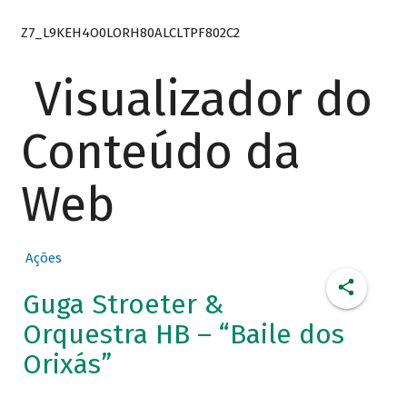
Z7_L9KEH4O0LORH80ALCLTPF802C2
Visualizador do
Conteúdo da
Web
Ações
Guga Stroeter &
Orquestra HB – “Baile dos
Orixás”