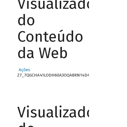
Visualizador
do
Conteúdo
da Web
Ações
Z7_7QGCHA41LODH60A3OQA8RN14D4
Visualizador