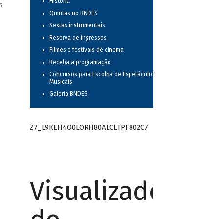
História
s
Quintas no BNDES
Sextas instrumentais
Reserva de ingressos
Filmes e festivais de cinema
Receba a programação
Concursos para Escolha de Espetáculos
Musicais
Galeria BNDES
Z7_L9KEH4O0LORH80ALCLTPF802C7
Visualizador