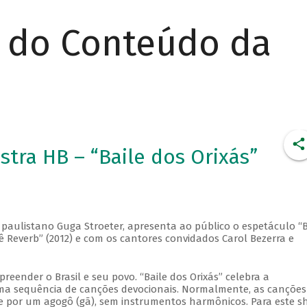
r do Conteúdo da
tra HB – “Baile dos Orixás”
o paulistano Guga Stroeter, apresenta ao público o espetáculo “B
rê Reverb” (2012) e com os cantores convidados Carol Bezerra e
eender o Brasil e seu povo. “Baile dos Orixás” celebra a
 uma sequência de canções devocionais. Normalmente, as canções
 e por um agogô (gã), sem instrumentos harmônicos. Para este s