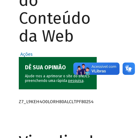
do
Conteúdo
da Web
Ações
DÊ SUA OPINIÃO
Ajude-nos a aprimorar o site do BNDES
preenchendo uma rápida
pesquisa
.
Z7_L9KEH4O0LORH80ALCLTPF802S4