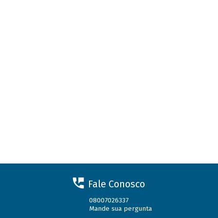
Fale Conosco
08007026337
Mande sua pergunta