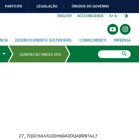
PARTICIPE
LEGISLAÇÃO
ÓRGÃOS DO GOVERNO
⁣
ENGLISH
ACESSIBILIDADE
A+
A-
NCIA
DESENVOLVIMENTO SUSTENTÁVEL
CONHECIMENTO
IMPRENSA
Busca
Z7_7QGCHA41LODH60A3OQA8RN14L7