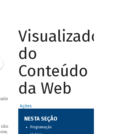
Visualizador
do
Conteúdo
da Web
aile
Ações
NESTA SEÇÃO
 são
Programação
how,