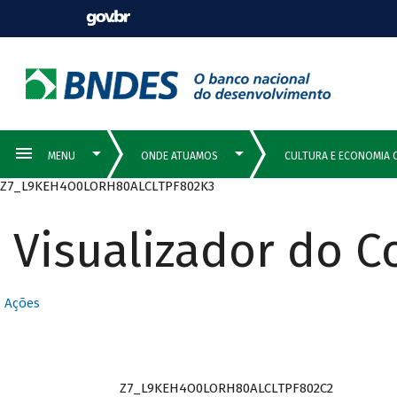
Z7_L9KEH4O0LORH80ALCLTPF802K3
Visualizador do 
Ações
Z7_L9KEH4O0LORH80ALCLTPF802C2