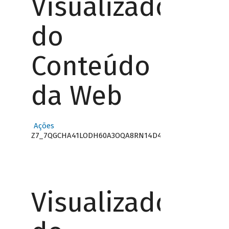
Visualizador
do
Conteúdo
da Web
Ações
Z7_7QGCHA41LODH60A3OQA8RN14D4
Visualizador