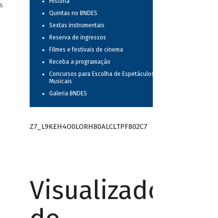
História
s
Quintas no BNDES
Sextas instrumentais
Reserva de ingressos
Filmes e festivais de cinema
Receba a programação
Concursos para Escolha de Espetáculos
Musicais
Galeria BNDES
Z7_L9KEH4O0LORH80ALCLTPF802C7
Visualizador