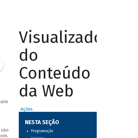
Visualizador
do
Conteúdo
da Web
aile
Ações
NESTA SEÇÃO
 são
Programação
how,