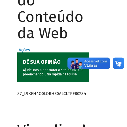
do
Conteúdo
da Web
Ações
DÊ SUA OPINIÃO
Ajude-nos a aprimorar o site do BNDES
preenchendo uma rápida
pesquisa
.
Z7_L9KEH4O0LORH80ALCLTPF802S4