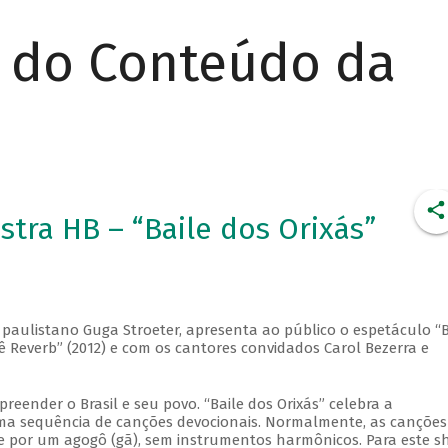
r do Conteúdo da
tra HB – “Baile dos Orixás”
o paulistano Guga Stroeter, apresenta ao público o espetáculo “B
rê Reverb” (2012) e com os cantores convidados Carol Bezerra e
eender o Brasil e seu povo. “Baile dos Orixás” celebra a
 uma sequência de canções devocionais. Normalmente, as canções
 e por um agogô (gã), sem instrumentos harmônicos. Para este s