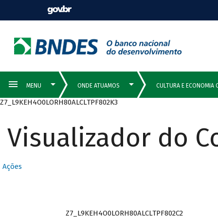
Z7_L9KEH4O0LORH80ALCLTPF802K3
Visualizador do 
Ações
Z7_L9KEH4O0LORH80ALCLTPF802C2