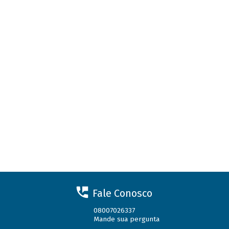
Fale Conosco
08007026337
Mande sua pergunta