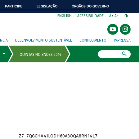
PARTICIPE
LEGISLAÇÃO
ÓRGÃOS DO GOVERNO
⁣
ENGLISH
ACESSIBILIDADE
A+
A-
NCIA
DESENVOLVIMENTO SUSTENTÁVEL
CONHECIMENTO
IMPRENSA
Busca
Z7_7QGCHA41LODH60A3OQA8RN14L7