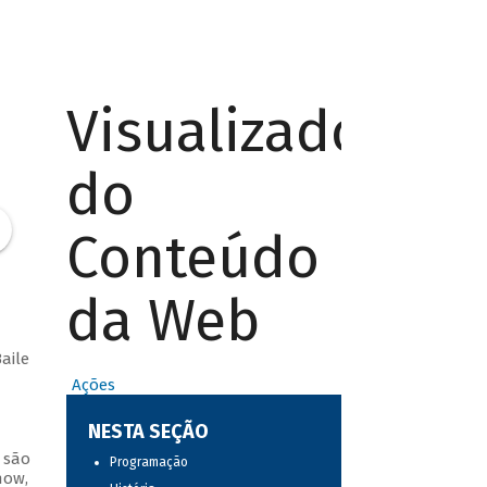
Visualizador
do
Conteúdo
da Web
aile
Ações
NESTA SEÇÃO
 são
Programação
how,