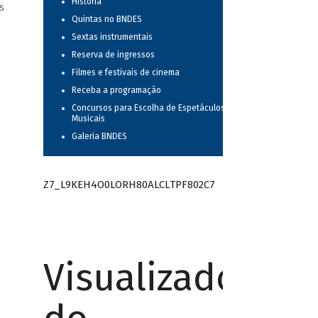
História
s
Quintas no BNDES
Sextas instrumentais
Reserva de ingressos
Filmes e festivais de cinema
Receba a programação
Concursos para Escolha de Espetáculos
Musicais
Galeria BNDES
Z7_L9KEH4O0LORH80ALCLTPF802C7
Visualizador