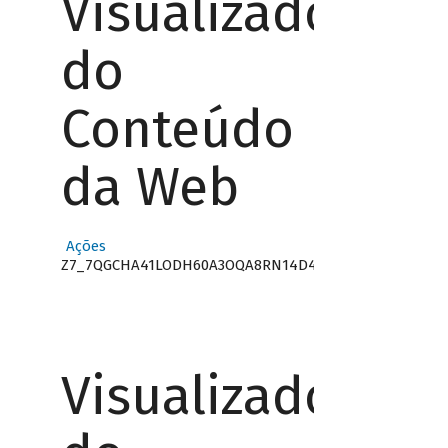
Visualizador
do
Conteúdo
da Web
Ações
Z7_7QGCHA41LODH60A3OQA8RN14D4
Visualizador