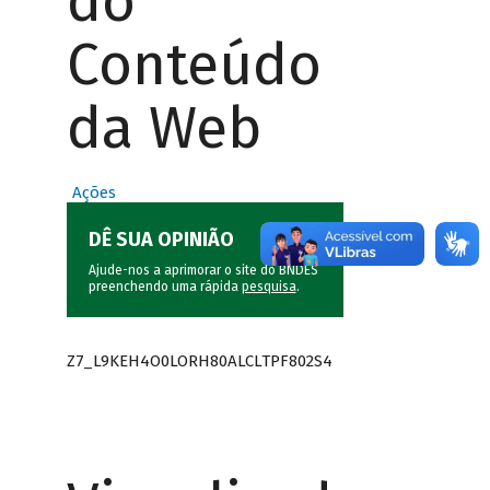
do
Conteúdo
da Web
Ações
DÊ SUA OPINIÃO
Ajude-nos a aprimorar o site do BNDES
preenchendo uma rápida
pesquisa
.
Z7_L9KEH4O0LORH80ALCLTPF802S4