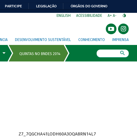
PARTICIPE
LEGISLAÇÃO
ÓRGÃOS DO GOVERNO
⁣
ENGLISH
ACESSIBILIDADE
A+
A-
NCIA
DESENVOLVIMENTO SUSTENTÁVEL
CONHECIMENTO
IMPRENSA
Busca
Z7_7QGCHA41LODH60A3OQA8RN14L7