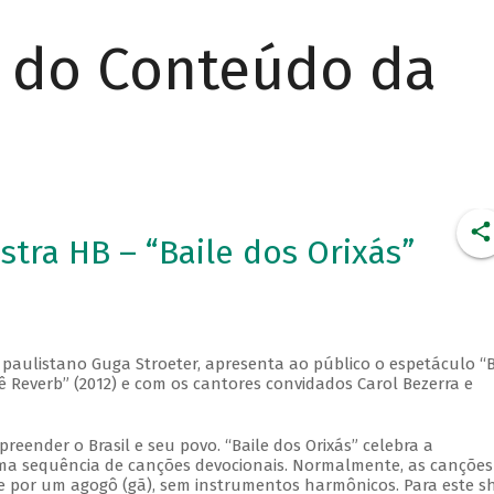
r do Conteúdo da
tra HB – “Baile dos Orixás”
o paulistano Guga Stroeter, apresenta ao público o espetáculo “B
rê Reverb” (2012) e com os cantores convidados Carol Bezerra e
eender o Brasil e seu povo. “Baile dos Orixás” celebra a
 uma sequência de canções devocionais. Normalmente, as canções
 e por um agogô (gã), sem instrumentos harmônicos. Para este s