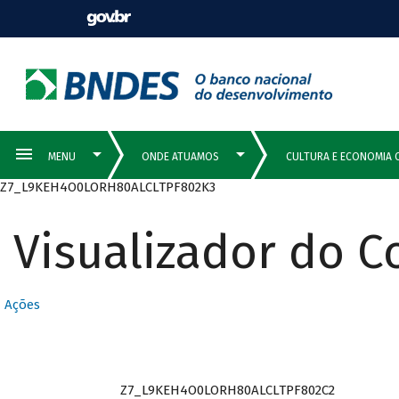
Z7_L9KEH4O0LORH80ALCLTPF802K3
Visualizador do 
Ações
Z7_L9KEH4O0LORH80ALCLTPF802C2