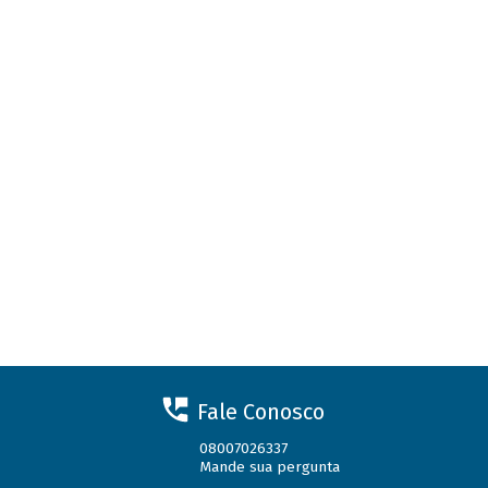
Fale Conosco
08007026337
Mande sua pergunta