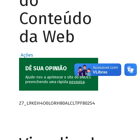
do
Conteúdo
da Web
Ações
DÊ SUA OPINIÃO
Ajude-nos a aprimorar o site do BNDES
preenchendo uma rápida
pesquisa
.
Z7_L9KEH4O0LORH80ALCLTPF802S4