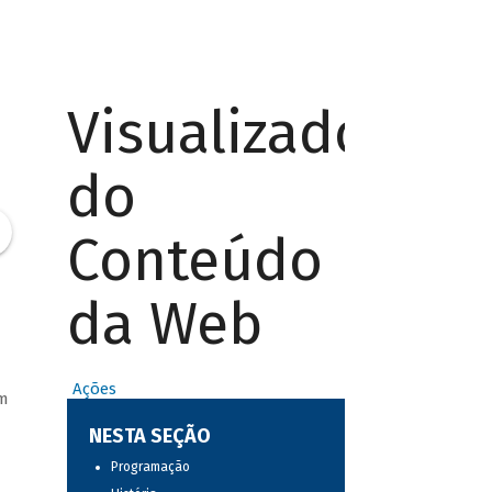
Visualizador
do
Conteúdo
da Web
Ações
em
NESTA SEÇÃO
Programação