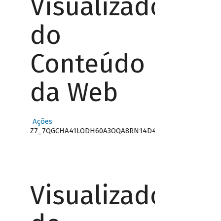
Visualizador
do
Conteúdo
da Web
Ações
Z7_7QGCHA41LODH60A3OQA8RN14D4
Visualizador