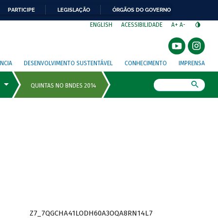
PARTICIPE
LEGISLAÇÃO
ÓRGÃOS DO GOVERNO
⁣
ENGLISH
ACESSIBILIDADE
A+
A-
NCIA
DESENVOLVIMENTO SUSTENTÁVEL
CONHECIMENTO
IMPRENSA
Busca
Z7_7QGCHA41LODH60A3OQA8RN14L7