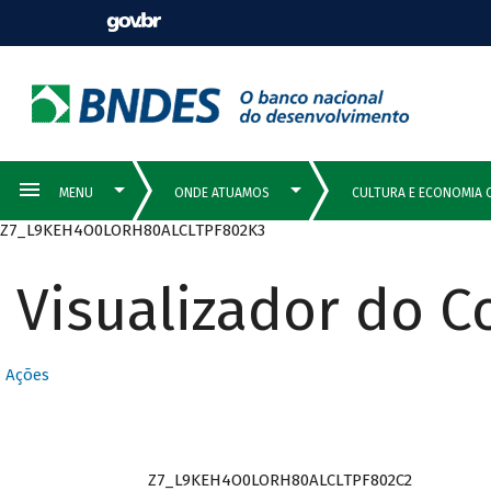
Z7_L9KEH4O0LORH80ALCLTPF802K3
Visualizador do 
Ações
Z7_L9KEH4O0LORH80ALCLTPF802C2