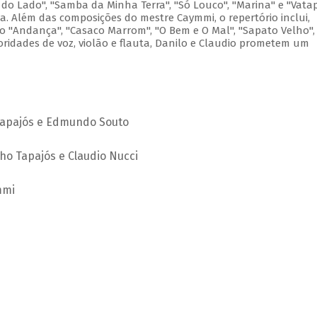
 do Lado", "Samba da Minha Terra", "Só Louco", "Marina" e "Vata
. Além das composições do mestre Caymmi, o repertório inclui,
o "Andança", "Casaco Marrom", "O Bem e O Mal", "Sapato Velho",
ridades de voz, violão e flauta, Danilo e Claudio prometem um
Tapajós e Edmundo Souto
ho Tapajós e Claudio Nucci
mmi