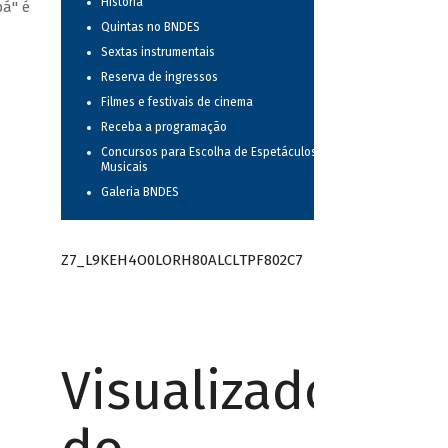
História
pá" é
Quintas no BNDES
Sextas instrumentais
Reserva de ingressos
Filmes e festivais de cinema
Receba a programação
Concursos para Escolha de Espetáculos
Musicais
Galeria BNDES
Z7_L9KEH4O0LORH80ALCLTPF802C7
Visualizador