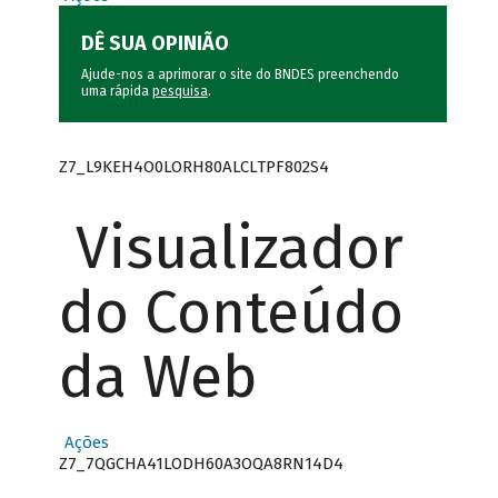
DÊ SUA OPINIÃO
Ajude-nos a aprimorar o site do BNDES preenchendo
uma rápida
pesquisa
.
Z7_L9KEH4O0LORH80ALCLTPF802S4
Visualizador
do Conteúdo
da Web
Ações
Z7_7QGCHA41LODH60A3OQA8RN14D4