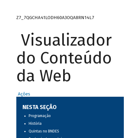
Z7_7QGCHA41LODH60A3OQA8RN14L7
Visualizador
do Conteúdo
da Web
Ações
NESTA SEÇÃO
Programação
História
Quintas no BNDES