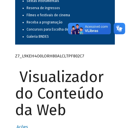
Sextas instrumentais
Reserva de ingressos
Filmes e festivais de cinema
Receba a programação
Concursos para Escolha de Espetáculos Musicais
Galeria BNDES
Z7_L9KEH4O0LORH80ALCLTPF802C7
Visualizador
do Conteúdo
da Web
Ações