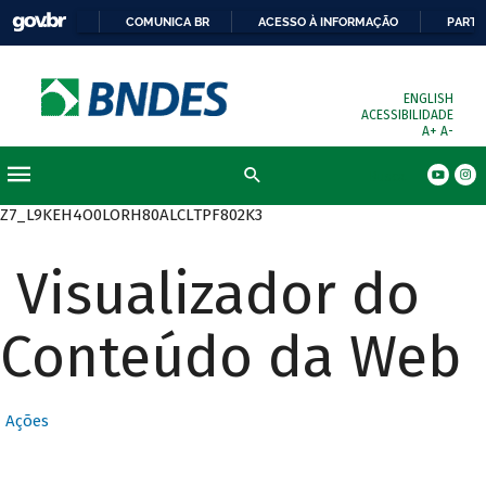
COMUNICA BR
ACESSO À INFORMAÇÃO
PARTI
ENGLISH
ACESSIBILIDADE
A+
A-
Busca
Z7_L9KEH4O0LORH80ALCLTPF802K3
Visualizador do
Conteúdo da Web
Ações