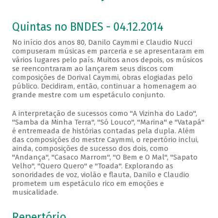
Quintas no BNDES - 04.12.2014
No início dos anos 80, Danilo Caymmi e Claudio Nucci
compuseram músicas em parceria e se apresentaram em
vários lugares pelo país. Muitos anos depois, os músicos
se reencontraram ao lançarem seus discos com
composições de Dorival Caymmi, obras elogiadas pelo
público. Decidiram, então, continuar a homenagem ao
grande mestre com um espetáculo conjunto.
A interpretação de sucessos como "A Vizinha do Lado",
"Samba da Minha Terra", "Só Louco", "Marina" e "Vatapá"
é entremeada de histórias contadas pela dupla. Além
das composições do mestre Caymmi, o repertório inclui,
ainda, composições de sucesso dos dois, como
"Andança", "Casaco Marrom", "O Bem e O Mal", "Sapato
Velho", "Quero Quero" e "Toada". Explorando as
sonoridades de voz, violão e flauta, Danilo e Claudio
prometem um espetáculo rico em emoções e
musicalidade.
Repertório