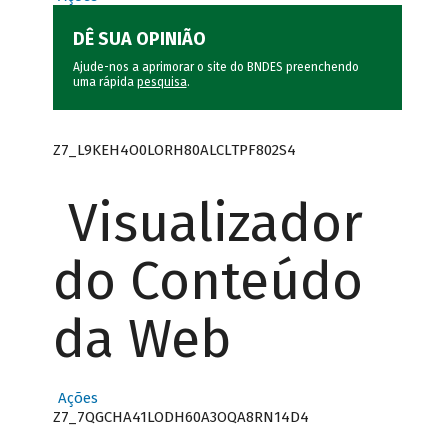
DÊ SUA OPINIÃO
Ajude-nos a aprimorar o site do BNDES preenchendo
uma rápida
pesquisa
.
Z7_L9KEH4O0LORH80ALCLTPF802S4
Visualizador
do Conteúdo
da Web
Ações
Z7_7QGCHA41LODH60A3OQA8RN14D4