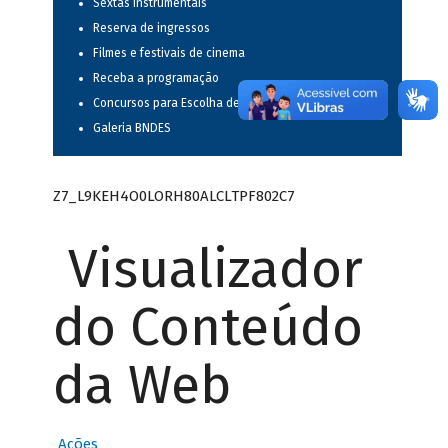
Sextas instrumentais
Reserva de ingressos
Filmes e festivais de cinema
Receba a programação
Concursos para Escolha de Espetáculos Musicais
Galeria BNDES
Z7_L9KEH4O0LORH80ALCLTPF802C7
Visualizador
do Conteúdo
da Web
Ações