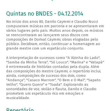
Quintas no BNDES - 04.12.2014
No início dos anos 80, Danilo Caymmi e Claudio Nucci
compuseram músicas em parceria e se apresentaram em
vários lugares pelo país. Muitos anos depois, os músicos
se reencontraram ao lançarem seus discos com
composições de Dorival Caymmi, obras elogiadas pelo
público. Decidiram, então, continuar a homenagem ao
grande mestre com um espetáculo conjunto.
A interpretação de sucessos como "A Vizinha do Lado",
"Samba da Minha Terra", "Só Louco", "Marina" e "Vatapá"
é entremeada de histórias contadas pela dupla. Além
das composições do mestre Caymmi, o repertório inclui,
ainda, composições de sucesso dos dois, como
"Andança", "Casaco Marrom", "O Bem e O Mal", "Sapato
Velho", "Quero Quero" e "Toada". Explorando as
sonoridades de voz, violão e flauta, Danilo e Claudio
prometem um espetáculo rico em emoções e
musicalidade.
Repertório