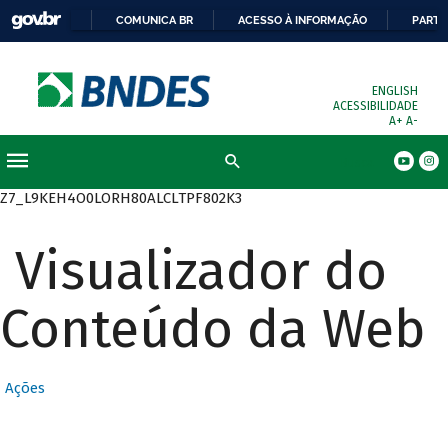
COMUNICA BR
ACESSO À INFORMAÇÃO
PARTI
ENGLISH
ACESSIBILIDADE
A+
A-
Busca
Z7_L9KEH4O0LORH80ALCLTPF802K3
Visualizador do
Conteúdo da Web
Ações