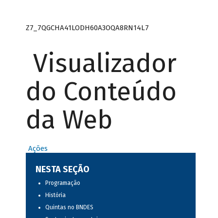
Z7_7QGCHA41LODH60A3OQA8RN14L7
Visualizador
do Conteúdo
da Web
Ações
NESTA SEÇÃO
Programação
História
Quintas no BNDES