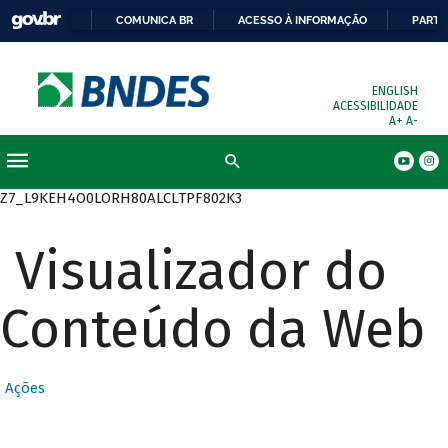
COMUNICA BR
ACESSO À INFORMAÇÃO
PARTI
ENGLISH
ACESSIBILIDADE
A+
A-
Busca
Z7_L9KEH4O0LORH80ALCLTPF802K3
Visualizador do
Conteúdo da Web
Ações