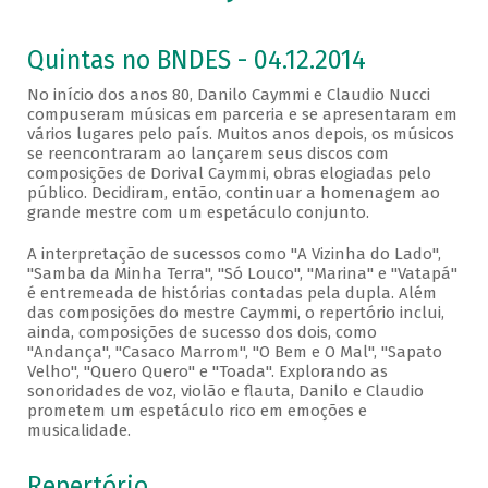
Quintas no BNDES - 04.12.2014
No início dos anos 80, Danilo Caymmi e Claudio Nucci
compuseram músicas em parceria e se apresentaram em
vários lugares pelo país. Muitos anos depois, os músicos
se reencontraram ao lançarem seus discos com
composições de Dorival Caymmi, obras elogiadas pelo
público. Decidiram, então, continuar a homenagem ao
grande mestre com um espetáculo conjunto.
A interpretação de sucessos como "A Vizinha do Lado",
"Samba da Minha Terra", "Só Louco", "Marina" e "Vatapá"
é entremeada de histórias contadas pela dupla. Além
das composições do mestre Caymmi, o repertório inclui,
ainda, composições de sucesso dos dois, como
"Andança", "Casaco Marrom", "O Bem e O Mal", "Sapato
Velho", "Quero Quero" e "Toada". Explorando as
sonoridades de voz, violão e flauta, Danilo e Claudio
prometem um espetáculo rico em emoções e
musicalidade.
Repertório