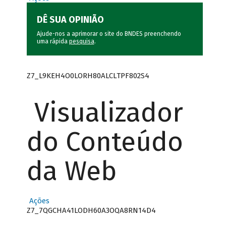
DÊ SUA OPINIÃO
Ajude-nos a aprimorar o site do BNDES preenchendo
uma rápida
pesquisa
.
Z7_L9KEH4O0LORH80ALCLTPF802S4
Visualizador
do Conteúdo
da Web
Ações
Z7_7QGCHA41LODH60A3OQA8RN14D4