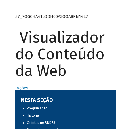
Z7_7QGCHA41LODH60A3OQA8RN14L7
Visualizador
do Conteúdo
da Web
Ações
NESTA SEÇÃO
Programação
História
Quintas no BNDES