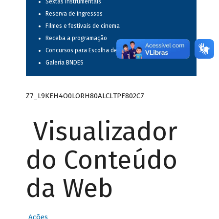
Sextas instrumentais
Reserva de ingressos
Filmes e festivais de cinema
Receba a programação
Concursos para Escolha de Espetáculos Musicais
Galeria BNDES
Z7_L9KEH4O0LORH80ALCLTPF802C7
Visualizador
do Conteúdo
da Web
Ações